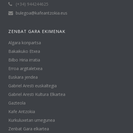
(+34) 944244625
bulegoa@kafeantzokia.eus
ZENBAT GARA EKIMENAK
Algara konpartsa
Bakaikuko Etxea
Bilbo Hiria irratia
Erroa argitaletxea
Euskara jendea
Gabriel Aresti euskaltegia
Gabriel Aresti Kultura Elkartea
Gazteola
Kafe Antzokia
Kurkuluxetan umegunea
Zenbat Gara elkartea