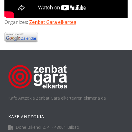
Organizes:
Zenbat Gara elkartea
Kafe Antzokia Zenbat Gara elkartearen ekimena da.
KAFE ANTZOKIA
Done Bikendi 2, 4. - 48001 Bilbao