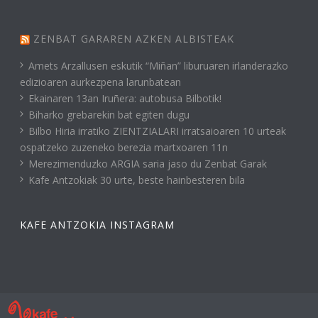
ZENBAT GARAREN AZKEN ALBISTEAK
Amets Arzallusen eskutik “Miñan” liburuaren irlanderazko
edizioaren aurkezpena larunbatean
Ekainaren 13an Iruñera: autobusa Bilbotik!
Biharko grebarekin bat egiten dugu
Bilbo Hiria irratiko ZIENTZIALARI irratsaioaren 10 urteak
ospatzeko zuzeneko berezia martxoaren 11n
Merezimenduzko ARGIA saria jaso du Zenbat Garak
Kafe Antzokiak 30 urte, beste hainbesteren bila
KAFE ANTZOKIA INSTAGRAM