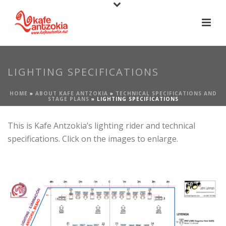
LIGHTING SPECIFICATIONS
HOME
»
ABOUT KAFE ANTZOKIA
»
TECHNICAL SPECIFICATIONS AND
STAGE PLANS
»
LIGHTING SPECIFICATIONS
This is Kafe Antzokia’s lighting rider and technical
specifications. Click on the images to enlarge.