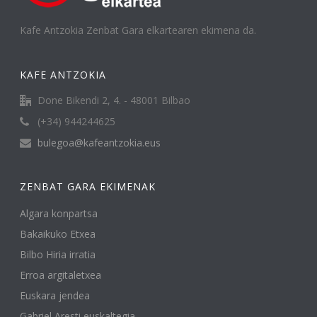
Kafe Antzokia Zenbat Gara elkartearen ekimena da.
KAFE ANTZOKIA
Done Bikendi 2, 4. - 48001 Bilbao
(+34) 944244625
bulegoa@kafeantzokia.eus
ZENBAT GARA EKIMENAK
Algara konpartsa
Bakaikuko Etxea
Bilbo Hiria irratia
Erroa argitaletxea
Euskara jendea
Gabriel Aresti euskaltegia