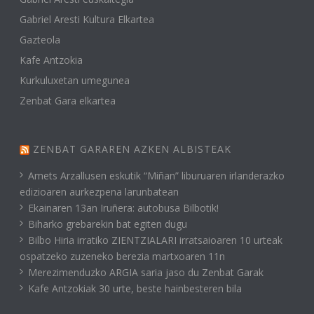
Gabriel Aresti Kultura Elkartea
Gazteola
Kafe Antzokia
Kurkuluxetan umegunea
Zenbat Gara elkartea
ZENBAT GARAREN AZKEN ALBISTEAK
Amets Arzallusen eskutik “Miñan” liburuaren irlanderazko
edizioaren aurkezpena larunbatean
Ekainaren 13an Iruñera: autobusa Bilbotik!
Biharko grebarekin bat egiten dugu
Bilbo Hiria irratiko ZIENTZIALARI irratsaioaren 10 urteak
ospatzeko zuzeneko berezia martxoaren 11n
Merezimenduzko ARGIA saria jaso du Zenbat Garak
Kafe Antzokiak 30 urte, beste hainbesteren bila