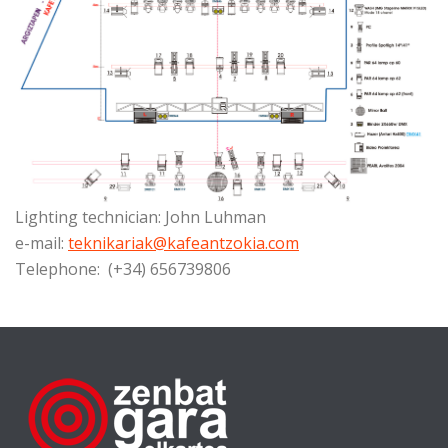
Lighting technician: John Luhman
e-mail:
teknikariak@kafeantzokia.com
Telephone: (+34) 656739806