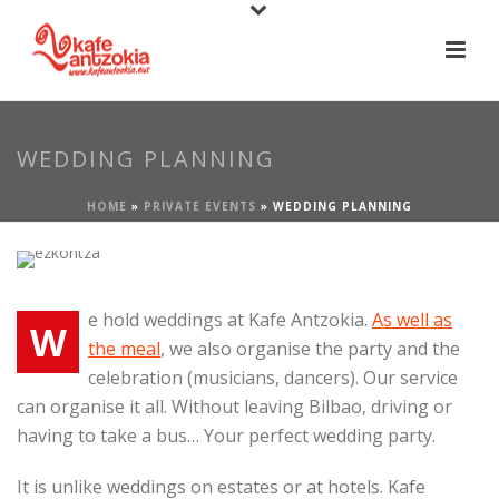
WEDDING PLANNING
HOME
»
PRIVATE EVENTS
»
WEDDING PLANNING
e hold weddings at Kafe Antzokia.
As well as
W
the meal
, we also organise the party and the
celebration (musicians, dancers). Our service
can organise it all. Without leaving Bilbao, driving or
having to take a bus… Your perfect wedding party.
It is unlike weddings on estates or at hotels. Kafe