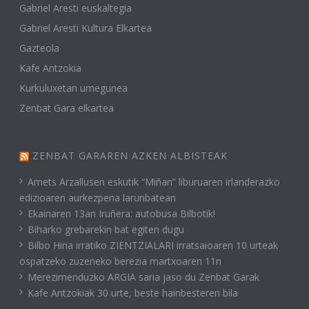
Gabriel Aresti euskaltegia
Gabriel Aresti Kultura Elkartea
Gazteola
Kafe Antzokia
Kurkuluxetan umegunea
Zenbat Gara elkartea
ZENBAT GARAREN AZKEN ALBISTEAK
Amets Arzallusen eskutik “Miñan” liburuaren irlanderazko
edizioaren aurkezpena larunbatean
Ekainaren 13an Iruñera: autobusa Bilbotik!
Biharko grebarekin bat egiten dugu
Bilbo Hiria irratiko ZIENTZIALARI irratsaioaren 10 urteak
ospatzeko zuzeneko berezia martxoaren 11n
Merezimenduzko ARGIA saria jaso du Zenbat Garak
Kafe Antzokiak 30 urte, beste hainbesteren bila