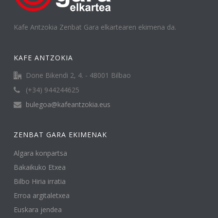
Kafe Antzokia Zenbat Gara elkartearen ekimena da.
KAFE ANTZOKIA
Done Bikendi 2, 4. - 48001 Bilbao
(+34) 944244625
bulegoa@kafeantzokia.eus
ZENBAT GARA EKIMENAK
Algara konpartsa
Bakaikuko Etxea
Bilbo Hiria irratia
Erroa argitaletxea
Euskara jendea