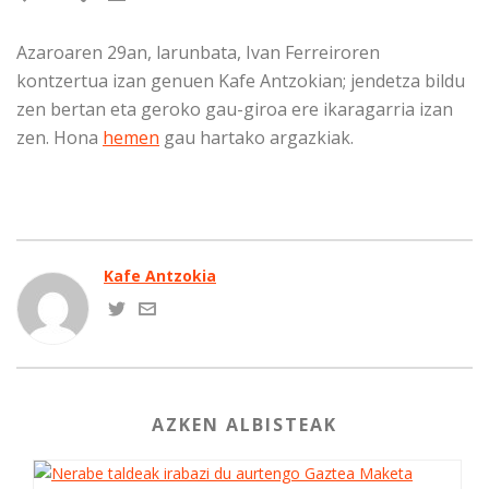
Azaroaren 29an, larunbata, Ivan Ferreiroren
kontzertua izan genuen Kafe Antzokian; jendetza bildu
zen bertan eta geroko gau-giroa ere ikaragarria izan
zen. Hona
hemen
gau hartako argazkiak.
Kafe Antzokia
AZKEN ALBISTEAK