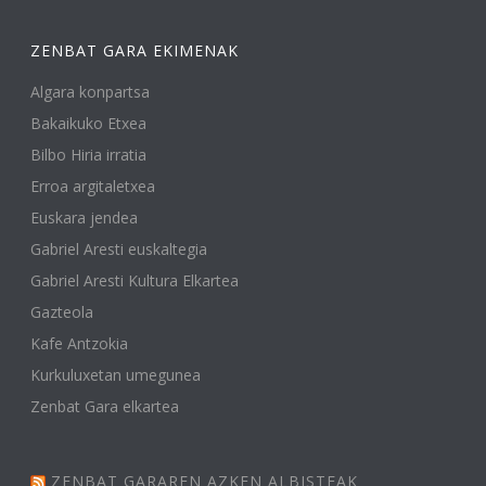
ZENBAT GARA EKIMENAK
Algara konpartsa
Bakaikuko Etxea
Bilbo Hiria irratia
Erroa argitaletxea
Euskara jendea
Gabriel Aresti euskaltegia
Gabriel Aresti Kultura Elkartea
Gazteola
Kafe Antzokia
Kurkuluxetan umegunea
Zenbat Gara elkartea
ZENBAT GARAREN AZKEN ALBISTEAK