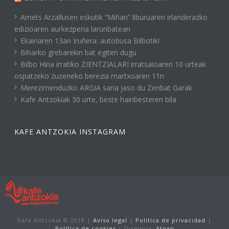
Amets Arzallusen eskutik “Miñan” liburuaren irlanderazko
edizioaren aurkezpena larunbatean
Ekainaren 13an Iruñera: autobusa Bilbotik!
Biharko grebarekin bat egiten dugu
Bilbo Hiria irratiko ZIENTZIALARI irratsaioaren 10 urteak
ospatzeko zuzeneko berezia martxoaren 11n
Merezimenduzko ARGIA saria jaso du Zenbat Garak
Kafe Antzokiak 30 urte, beste hainbesteren bila
KAFE ANTZOKIA INSTAGRAM
Kafe Antzokia © 2018 |
Aviso legal
|
Política de privacidad
|
Política de cookies
| Diseinua:
Atoan