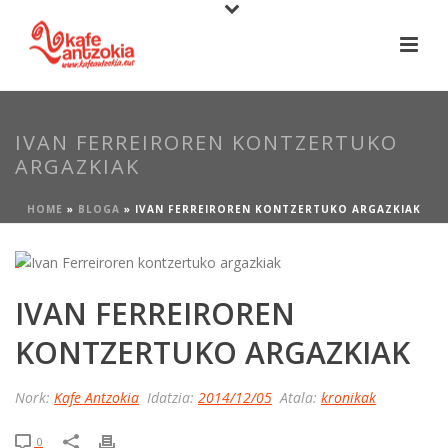
IVAN FERREIROREN KONTZERTUKO
ARGAZKIAK
HOME
»
BLOGA
»
IVAN FERREIROREN KONTZERTUKO ARGAZKIAK
IVAN FERREIROREN
KONTZERTUKO ARGAZKIAK
Nork:
Kafe Antzokia
Idatzia:
2014/12/05
Atala:
kronikak
0