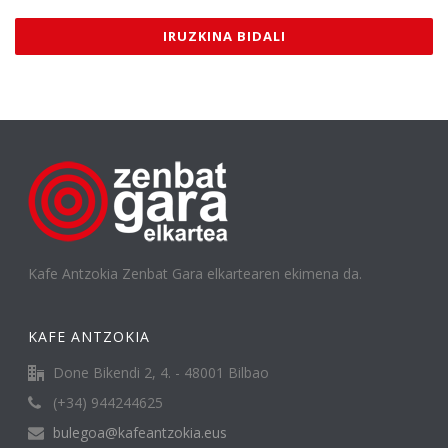
Kafe Antzokia Zenbat Gara elkartearen ekimena da.
KAFE ANTZOKIA
Done Bikendi 2, 4. - 48001 Bilbao
(+34) 944244625
bulegoa@kafeantzokia.eus