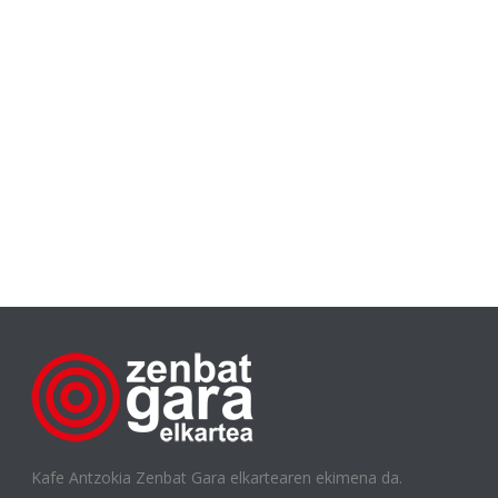
Kafe Antzokia Zenbat Gara elkartearen ekimena da.