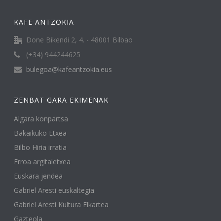
KAFE ANTZOKIA
Done Bikendi 2, 4. - 48001 Bilbao
(+34) 944244625
bulegoa@kafeantzokia.eus
ZENBAT GARA EKIMENAK
Algara konpartsa
Bakaikuko Etxea
Bilbo Hiria irratia
Erroa argitaletxea
Euskara jendea
Gabriel Aresti euskaltegia
Gabriel Aresti Kultura Elkartea
Gazteola