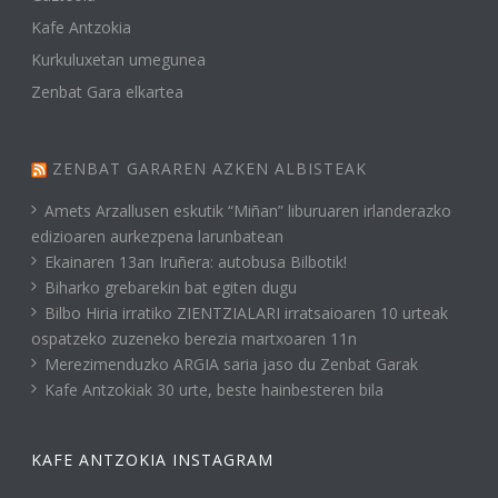
Kafe Antzokia
Kurkuluxetan umegunea
Zenbat Gara elkartea
ZENBAT GARAREN AZKEN ALBISTEAK
Amets Arzallusen eskutik “Miñan” liburuaren irlanderazko
edizioaren aurkezpena larunbatean
Ekainaren 13an Iruñera: autobusa Bilbotik!
Biharko grebarekin bat egiten dugu
Bilbo Hiria irratiko ZIENTZIALARI irratsaioaren 10 urteak
ospatzeko zuzeneko berezia martxoaren 11n
Merezimenduzko ARGIA saria jaso du Zenbat Garak
Kafe Antzokiak 30 urte, beste hainbesteren bila
KAFE ANTZOKIA INSTAGRAM