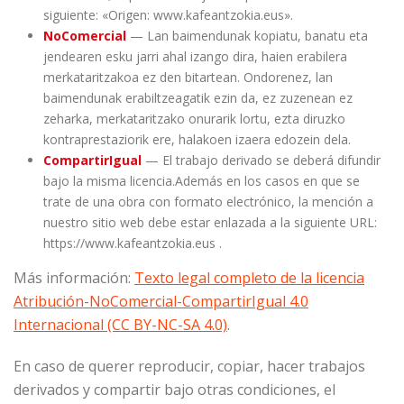
siguiente: «Origen: www.kafeantzokia.eus».
NoComercial
— Lan baimendunak kopiatu, banatu eta
jendearen esku jarri ahal izango dira, haien erabilera
merkataritzakoa ez den bitartean. Ondorenez, lan
baimendunak erabiltzeagatik ezin da, ez zuzenean ez
zeharka, merkataritzako onurarik lortu, ezta diruzko
kontraprestaziorik ere, halakoen izaera edozein dela.
CompartirIgual
— El trabajo derivado se deberá difundir
bajo la misma licencia.Además en los casos en que se
trate de una obra con formato electrónico, la mención a
nuestro sitio web debe estar enlazada a la siguiente URL:
https://www.kafeantzokia.eus .
Más información:
Texto legal completo de la licencia
Atribución-NoComercial-CompartirIgual 4.0
Internacional (CC BY-NC-SA 4.0)
.
En caso de querer reproducir, copiar, hacer trabajos
derivados y compartir bajo otras condiciones, el