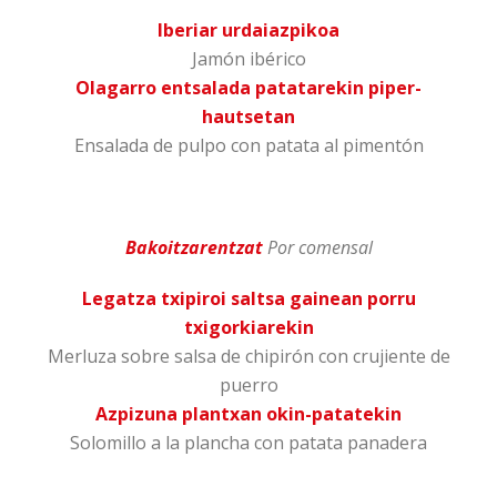
Iberiar urdaiazpikoa
Jamón ibérico
Olagarro entsalada patatarekin piper-
hautsetan
Ensalada de pulpo con patata al pimentón
Bakoitzarentzat
Por comensal
Legatza txipiroi saltsa gainean porru
txigorkiarekin
Merluza sobre salsa de chipirón con crujiente de
puerro
Azpizuna plantxan okin-patatekin
Solomillo a la plancha con patata panadera