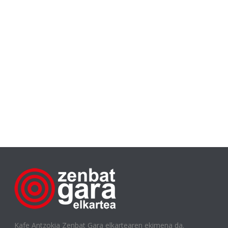
Kafe Antzokia Zenbat Gara elkartearen ekimena da.