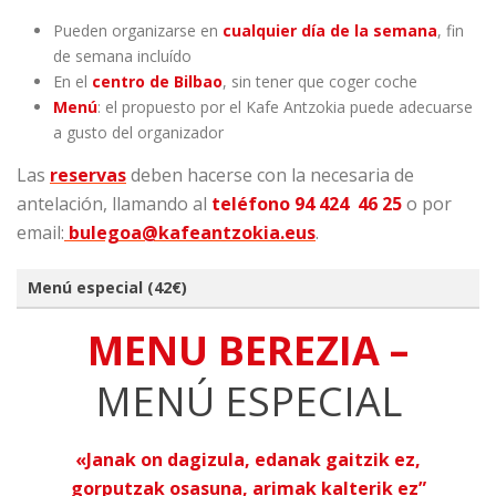
Pueden organizarse en
cualquier día de la semana
, fin
de semana incluído
En el
centro de Bilbao
, sin tener que coger coche
Menú
: el propuesto por el Kafe Antzokia puede adecuarse
a gusto del organizador
Las
reservas
deben hacerse con la necesaria de
antelación, llamando al
teléfono 94 424 46 25
o por
email:
bulegoa@kafeantzokia.eus
.
Menú especial (42€)
MENU BEREZIA –
MENÚ ESPECIAL
«Janak on dagizula, edanak gaitzik ez,
gorputzak osasuna, arimak kalterik ez”