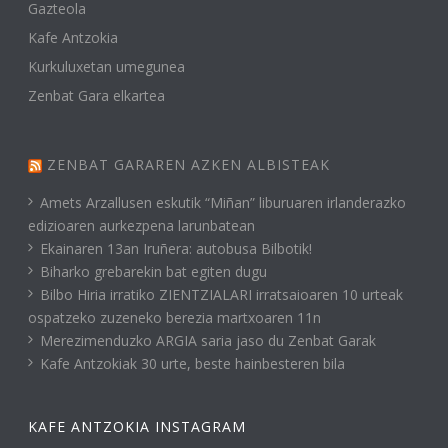
Gazteola
Kafe Antzokia
Kurkuluxetan umegunea
Zenbat Gara elkartea
ZENBAT GARAREN AZKEN ALBISTEAK
Amets Arzallusen eskutik “Miñan” liburuaren irlanderazko
edizioaren aurkezpena larunbatean
Ekainaren 13an Iruñera: autobusa Bilbotik!
Biharko grebarekin bat egiten dugu
Bilbo Hiria irratiko ZIENTZIALARI irratsaioaren 10 urteak
ospatzeko zuzeneko berezia martxoaren 11n
Merezimenduzko ARGIA saria jaso du Zenbat Garak
Kafe Antzokiak 30 urte, beste hainbesteren bila
KAFE ANTZOKIA INSTAGRAM