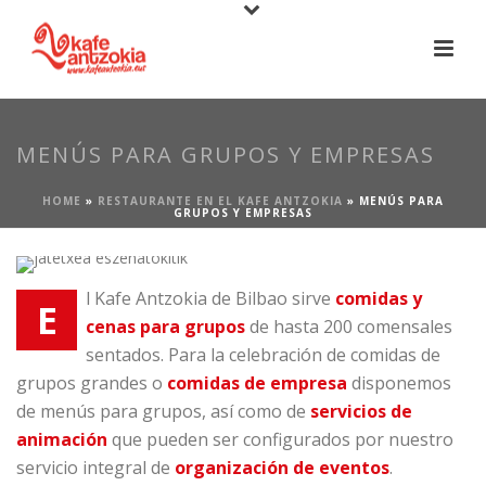
MENÚS PARA GRUPOS Y EMPRESAS
HOME
»
RESTAURANTE EN EL KAFE ANTZOKIA
»
MENÚS PARA
GRUPOS Y EMPRESAS
l Kafe Antzokia de Bilbao sirve
comidas y
E
cenas para grupos
de hasta 200 comensales
sentados. Para la celebración de comidas de
grupos grandes o
comidas de empresa
disponemos
de menús para grupos, así como de
servicios de
animación
que pueden ser configurados por nuestro
servicio integral de
organización de eventos
.