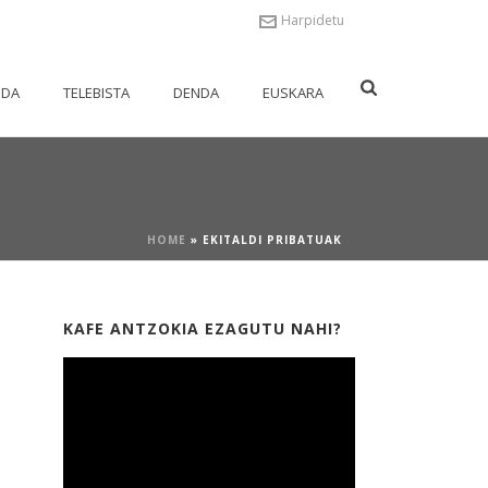
Harpidetu
NDA
TELEBISTA
DENDA
EUSKARA
HOME
»
EKITALDI PRIBATUAK
KAFE ANTZOKIA EZAGUTU NAHI?