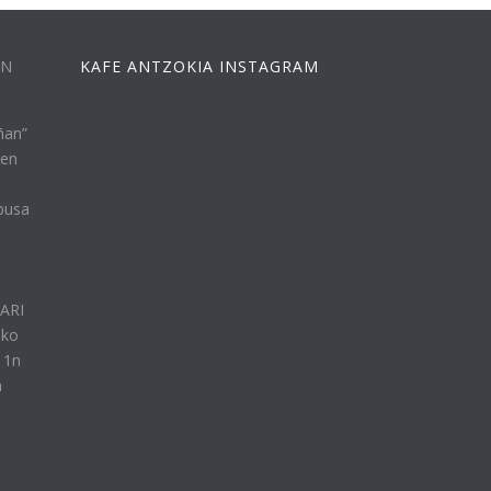
EN
KAFE ANTZOKIA INSTAGRAM
ñan”
ren
busa
n
LARI
eko
11n
a
e