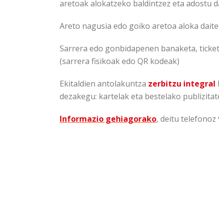
aretoak alokatzeko baldintzez eta adostu d
Areto nagusia edo goiko aretoa aloka daitez
Sarrera edo gonbidapenen banaketa, ticket
(sarrera fisikoak edo QR kodeak)
Ekitaldien antolakuntza
zerbitzu integral
dezakegu: kartelak eta bestelako publizita
Informazio gehiagorako
, deitu telefonoz