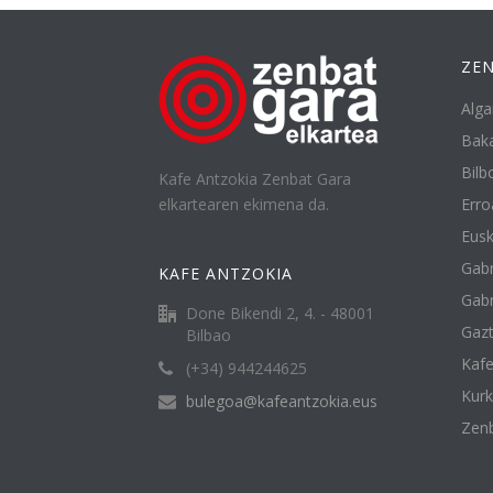
ZEN
Alga
Baka
Bilbo
Kafe Antzokia Zenbat Gara
elkartearen ekimena da.
Erro
Eusk
Gabr
KAFE ANTZOKIA
Gabr
Done Bikendi 2, 4. - 48001
Gazt
Bilbao
Kafe
(+34) 944244625
Kur
bulegoa@kafeantzokia.eus
Zenb