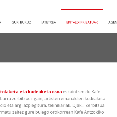
A
GURI BURUZ
JATETXEA
EKITALDI PRIBATUAK
AGE
ntolaketa eta kudeaketa osoa
eskaintzen du Kafe
a barra zerbitzuez gain, artisten emanaldien kudeaketa
dio eta argi azpiegitura, teknikariak, DJak… Zerbitzua
ormatu zaitez gure bulego orokorrean Kafe Antzokiko