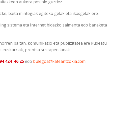
aitezkeen aukera posible guztiez.
ke, baita mintegiak egiteko gelak eta ikasgelak ere.
ing sistema eta Internet bidezko salmenta edo banaketa
horren baitan, komunikazio eta publizitatea ere kudeatu
te euskarriak, prentsa sustapen lanak…
94 424 46 25
edo
bulegoa@kafeantzokia.com