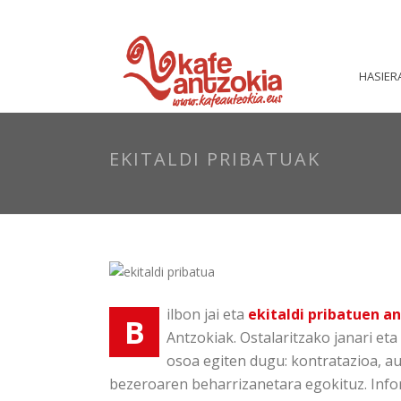
HASIER
EKITALDI PRIBATUAK
ilbon jai eta
ekitaldi pribatuen a
B
Antzokiak. Ostalaritzako janari et
osoa egiten dugu: kontratazioa, au
bezeroaren beharrizanetara egokituz. Inf