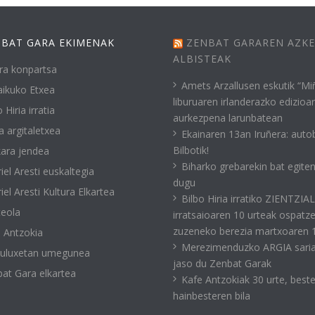
BAT GARA EKIMENAK
ZENBAT GARAREN AZK
ALBISTEAK
ra konpartsa
Amets Arzallusen eskutik “Mi
ikuko Etxea
liburuaren irlanderazko edizioa
 Hiria irratia
aurkezpena larunbatean
a argitaletxea
Ekainaren 13an Iruñera: auto
Bilbotik!
ara jendea
Biharko grebarekin bat egite
iel Aresti euskaltegia
dugu
iel Aresti Kultura Elkartea
Bilbo Hiria irratiko ZIENTZIA
eola
irratsaioaren 10 urteak ospatz
zuzeneko berezia martxoaren 
 Antzokia
Merezimenduzko ARGIA sari
kuluxetan umegunea
jaso du Zenbat Garak
at Gara elkartea
Kafe Antzokiak 30 urte, best
hainbesteren bila