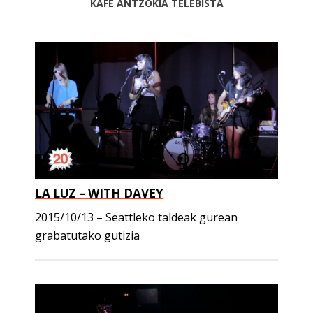
KAFE ANTZOKIA TELEBISTA
LA LUZ – WITH DAVEY
2015/10/13 – Seattleko taldeak gurean
grabatutako gutizia