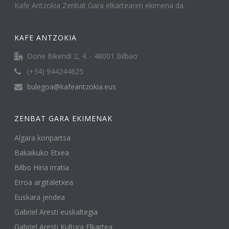
Kafe Antzokia Zenbat Gara elkartearen ekimena da.
KAFE ANTZOKIA
Done Bikendi 2, 4. - 48001 Bilbao
(+34) 944244625
bulegoa@kafeantzokia.eus
ZENBAT GARA EKIMENAK
Algara konpartsa
Bakaikuko Etxea
Bilbo Hiria irratia
Erroa argitaletxea
Euskara jendea
Gabriel Aresti euskaltegia
Gabriel Aresti Kultura Elkartea