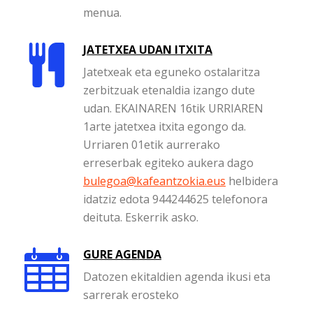
menua.
JATETXEA UDAN ITXITA
Jatetxeak eta eguneko ostalaritza
zerbitzuak etenaldia izango dute
udan. EKAINAREN 16tik URRIAREN
1arte jatetxea itxita egongo da.
Urriaren 01etik aurrerako
erreserbak egiteko aukera dago
bulegoa@kafeantzokia.eus
helbidera
idatziz edota 944244625 telefonora
deituta. Eskerrik asko.
GURE AGENDA
Datozen ekitaldien agenda ikusi eta
sarrerak erosteko