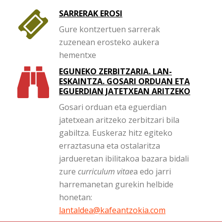
SARRERAK EROSI
Gure kontzertuen sarrerak
zuzenean erosteko aukera
hementxe
EGUNEKO ZERBITZARIA. LAN-
ESKAINTZA. GOSARI ORDUAN ETA
EGUERDIAN JATETXEAN ARITZEKO
Gosari orduan eta eguerdian
jatetxean aritzeko zerbitzari bila
gabiltza. Euskeraz hitz egiteko
erraztasuna eta ostalaritza
jardueretan ibilitakoa bazara bidali
zure
curriculum vitae
a edo jarri
harremanetan gurekin helbide
honetan:
lantaldea@kafeantzokia.com