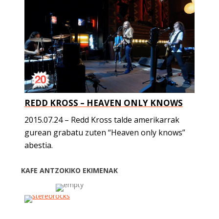
REDD KROSS – HEAVEN ONLY KNOWS
2015.07.24 – Redd Kross talde amerikarrak
gurean grabatu zuten “Heaven only knows”
abestia.
KAFE ANTZOKIKO EKIMENAK