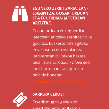
EGUNEKO ZERBITZARIA. LAN-
ESKAINTZA. GOSARI ORDUAN
ETA EGUERDIAN JATETXEAN
ARITZEKO
Gosari orduan eta eguerdian
jatetxean aritzeko zerbitzari bila
gabiltza. Euskeraz hitz egiteko
erraztasuna eta ostalaritza
jardueretan ibilitakoa bazara
bidali zure
curriculum vitae
a edo
jarri harremanetan gurekin
helbide honetan:
lantaldea@kafeantzokia.com
SARRERAK EROSI
Etxetik mugitu gabe edo
smartphonetik, ez itxaron