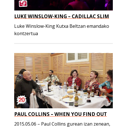
LUKE WINSLOW-KING – CADILLAC SLIM
Luke Winslow-King Kutxa Beltzan emandako
kontzertua
PAUL COLLINS – WHEN YOU FIND OUT
2015.05.06 – Paul Collins gurean izan zenean,