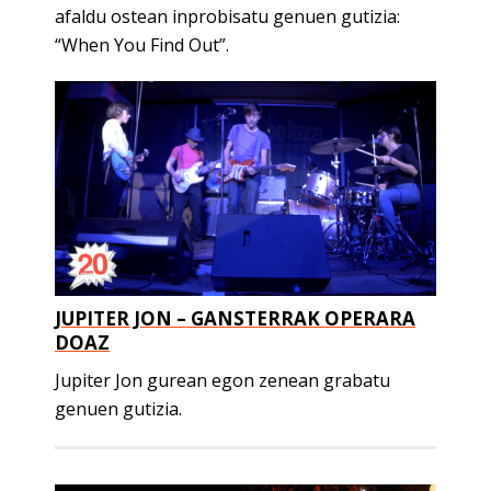
afaldu ostean inprobisatu genuen gutizia:
“When You Find Out”.
JUPITER JON – GANSTERRAK OPERARA
DOAZ
Jupiter Jon gurean egon zenean grabatu
genuen gutizia.