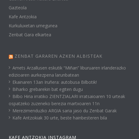
Gazteola
Kafe Antzokia
Kurkuluxetan umegunea
Zenbat Gara elkartea
ZENBAT GARAREN AZKEN ALBISTEAK
Amets Arzallusen eskutik “Miñan” liburuaren irlanderazko
edizioaren aurkezpena larunbatean
Ekainaren 13an Iruñera: autobusa Bilbotik!
Biharko grebarekin bat egiten dugu
Bilbo Hiria irratiko ZIENTZIALARI irratsaioaren 10 urteak
ospatzeko zuzeneko berezia martxoaren 11n
Merezimenduzko ARGIA saria jaso du Zenbat Garak
Kafe Antzokiak 30 urte, beste hainbesteren bila
KAFE ANTZOKIA INSTAGRAM