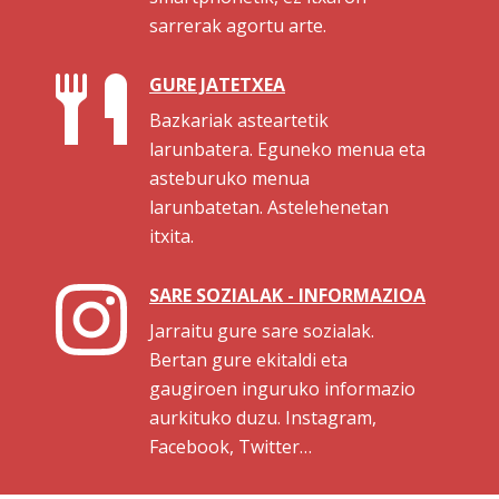
sarrerak agortu arte.
GURE JATETXEA
Bazkariak asteartetik
larunbatera. Eguneko menua eta
asteburuko menua
larunbatetan. Astelehenetan
itxita.
SARE SOZIALAK - INFORMAZIOA
Jarraitu gure sare sozialak.
Bertan gure ekitaldi eta
gaugiroen inguruko informazio
aurkituko duzu. Instagram,
Facebook, Twitter…