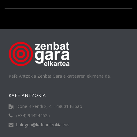
Kafe Antzokia Zenbat Gara elkartearen ekimena da.
KAFE ANTZOKIA
Done Bikendi 2, 4. - 48001 Bilbao
(+34) 944244625
bulegoa@kafeantzokia.eus