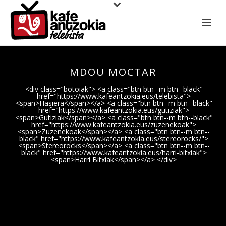
MDOU MOCTAR
<div class="botoiak"> <a class="btn btn--m btn--black"
href="https://www.kafeantzokia.eus/telebista">
<span>Hasiera</span></a> <a class="btn btn--m btn--black"
href="https://www.kafeantzokia.eus/gutiziak">
<span>Gutiziak</span></a> <a class="btn btn--m btn--black"
href="https://www.kafeantzokia.eus/zuzenekoak">
<span>Zuzenekoak</span></a> <a class="btn btn--m btn--
black" href="https://www.kafeantzokia.eus/stereorocks/">
<span>Stereorocks</span></a> <a class="btn btn--m btn--
black" href="https://www.kafeantzokia.eus/harri-bitxiak">
<span>Harri Bitxiak</span></a> </div>