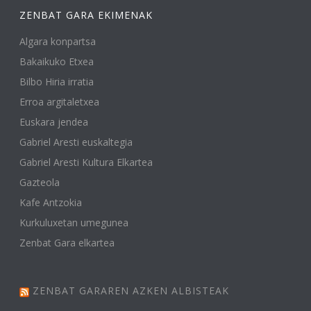
ZENBAT GARA EKIMENAK
Algara konpartsa
Bakaikuko Etxea
Bilbo Hiria irratia
Erroa argitaletxea
Euskara jendea
Gabriel Aresti euskaltegia
Gabriel Aresti Kultura Elkartea
Gazteola
Kafe Antzokia
Kurkuluxetan umegunea
Zenbat Gara elkartea
ZENBAT GARAREN AZKEN ALBISTEAK