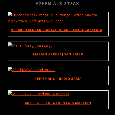
AZKEN ALBISTEAK
NERABE TALDEAK IRABAZI DU AURTENGO GAZTEA MAKETA LEHIAKETAKO “KAFE ANTZOKIA SARIA”
MARIAN ARREGI JOAN ZAIGU
PEIREMANS – RADIOMARÍA
MISFITS – I TURNED INTO A MARTIAN