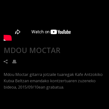
MDOU MOCTAR
Mdou Moctar gitarra jotzaile tuaregak Kafe Antzokiko
Kutxa Beltzan emandako kontzertuaren zuzeneko
bideoa, 2015/09/10ean grabatua.