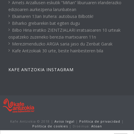
Amets Arzallusen eskutik “Miñan” liburuaren irlanderazko
edizioaren aurkezpena larunbatean
Ekainaren 13an Iruñera: autobusa Bilbotik!
Biharko grebarekin bat egiten dugu
Bilbo Hiria irratiko ZIENTZIALARI irratsaioaren 10 urteak
ospatzeko zuzeneko berezia martxoaren 11n
Merezimenduzko ARGIA saria jaso du Zenbat Garak
Kafe Antzokiak 30 urte, beste hainbesteren bila
KAFE ANTZOKIA INSTAGRAM
Kafe Antzokia © 2018 |
Aviso legal
|
Política de privacidad
|
Política de cookies
| Diseinua:
Atoan