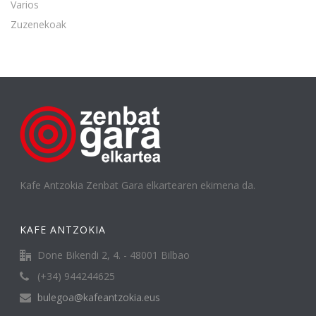
Varios
Zuzenekoak
Kafe Antzokia Zenbat Gara elkartearen ekimena da.
KAFE ANTZOKIA
Done Bikendi 2, 4. - 48001 Bilbao
(+34) 944244625
bulegoa@kafeantzokia.eus