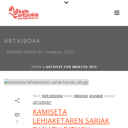
ARTXIBOAK
Monthly Archive for: "maiatza, 2015"
HOME
»
ARCHIVES FOR MAIATZA 2015
Nork:
Kafe Antzokia
Atala:
Albisteak
,
kronikak
Idatzia:
2015/05/07
KAMISETA
LEHIAKETAREN SARIAK
0