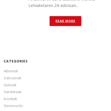
Lehiaketaren 24. edizioan...
READ MORE
CATEGORIES
Albisteak
Datozenak
Gutiziak
Harribitxiak
kronikak
Stereorocks