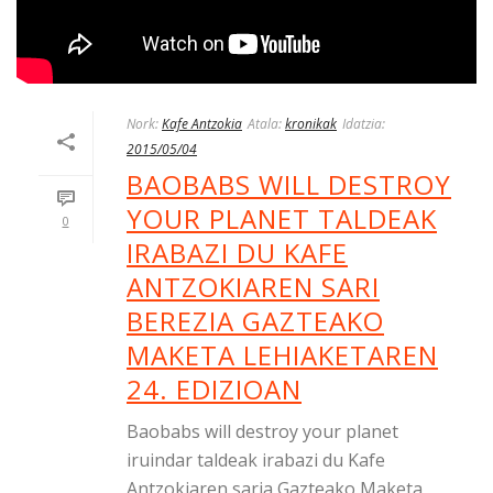
Nork:
Kafe Antzokia
Atala:
kronikak
Idatzia:
2015/05/04
BAOBABS WILL DESTROY
YOUR PLANET TALDEAK
0
IRABAZI DU KAFE
ANTZOKIAREN SARI
BEREZIA GAZTEAKO
MAKETA LEHIAKETAREN
24. EDIZIOAN
Baobabs will destroy your planet
iruindar taldeak irabazi du Kafe
Antzokiaren saria Gazteako Maketa