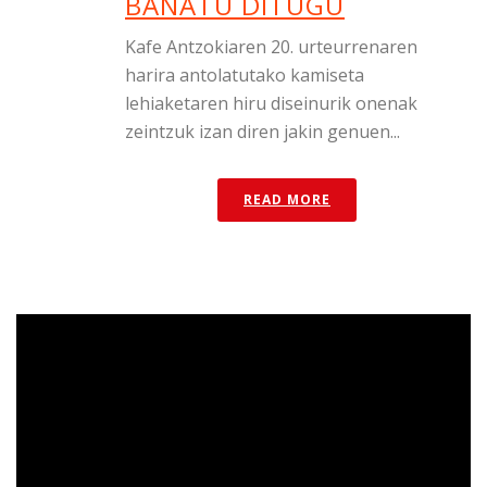
BANATU DITUGU
Kafe Antzokiaren 20. urteurrenaren
harira antolatutako kamiseta
lehiaketaren hiru diseinurik onenak
zeintzuk izan diren jakin genuen...
READ MORE