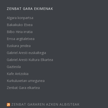
ZENBAT GARA EKIMENAK
Algara konpartsa
Bakaikuko Etxea
Bilbo Hiria irratia
Erroa argitaletxea
Euskara jendea
Gabriel Aresti euskaltegia
Gabriel Aresti Kultura Elkartea
Gazteola
Kafe Antzokia
Kurkuluxetan umegunea
Zenbat Gara elkartea
ZENBAT GARAREN AZKEN ALBISTEAK