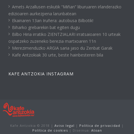
Amets Arzallusen eskutik “Miñan” liburuaren irlanderazko
edizioaren aurkezpena larunbatean
Ekainaren 13an Iruñera: autobusa Bilbotik!
Biharko grebarekin bat egiten dugu
Bilbo Hiria irratiko ZIENTZIALARI irratsaioaren 10 urteak
ospatzeko zuzeneko berezia martxoaren 11n
Merezimenduzko ARGIA saria jaso du Zenbat Garak
Kafe Antzokiak 30 urte, beste hainbesteren bila
KAFE ANTZOKIA INSTAGRAM
Kafe Antzokia © 2018 |
Aviso legal
|
Política de privacidad
|
Política de cookies
| Diseinua:
Atoan