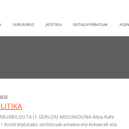
A
GURI BURUZ
JATETXEA
EKITALDI PRIBATUAK
AGE
06/16
LITIKA
BURBILDUTA (1. GERUZA) ARDURADUNA Albia Kafe
i. Kontratatutako zerbitzuak ematea eta eskaerak eta