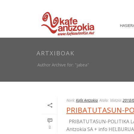
HASIER
ARTXIBOAK
Author Archive for: "jabea"
Nork:
Kafe Antzokia
Atala:
Idatzia:
2018/
PRIBATUTASUN-PO
PRIBATUTASUN-POLITIKA LA
0
Antzokia SA + info HELBURUA 