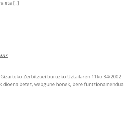
 eta [...]
06/16
 Gizarteko Zerbitzuei buruzko Uztailaren 11ko 34/2002
uak dioena betez, webgune honek, bere funtzionamendua