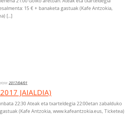
ehena 21:00 Goiko aretoan. Ateak eta txarteldegia
esalmenta: 15 € + banaketa gastuak (Kafe Antzokia,
 [...]
atzia:
2017/04/01
2017 JAIALDIA)
bata 22:30 Ateak eta txarteldegia 22:00etan zabalduko
a gastuak (Kafe Antzokia, www.kafeantzokia.eus, Ticketea)