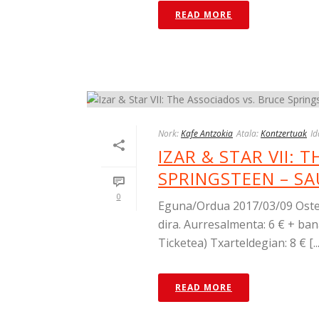
READ MORE
Nork:
Kafe Antzokia
Atala:
Kontzertuak
Id
IZAR & STAR VII: 
SPRINGSTEEN – SA
0
Eguna/Ordua 2017/03/09 Osteg
dira. Aurresalmenta: 6 € + ba
Ticketea) Txarteldegian: 8 € [...
READ MORE