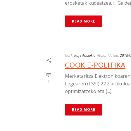
erosketak kudeatzea. ii. Galdera
READ MORE
Nork:
Kafe Antzokia
Atala:
Idatzia:
2018/
COOKIE-POLITIKA
Merkataritza Elektronikoaren
0
Legearen (LSSI) 22.2 artikul
optimizatzeko eta [...]
READ MORE