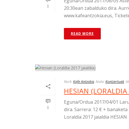
Eguna/Ordua 2017/06/05 Astel
0
20:30ean zabalduko dira. Aurr
www.kafeantzokia.eus, Ticketea)
READ MORE
Nork:
Kafe Antzokia
Atala:
Kontzertuak
Id
HESIAN (LORALDIA 
Eguna/Ordua 2017/04/01 Larun
0
dira. Sarrera: 12 € + banaket
Loraldia 2017 jaialdia HESIAN