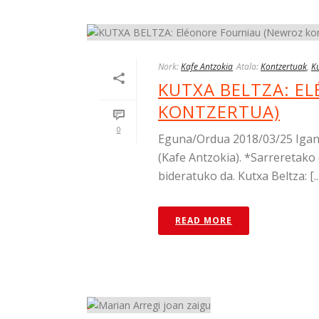
Nork:
Kafe Antzokia
Atala:
Kontzertuak
,
Ku
KUTXA BELTZA: E
KONTZERTUA)
0
Eguna/Ordua 2018/03/25 Igande
(Kafe Antzokia). *Sarreretako
bideratuko da. Kutxa Beltza: [..
READ MORE