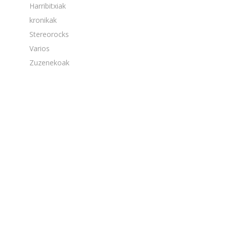
Harribitxiak
kronikak
Stereorocks
Varios
Zuzenekoak