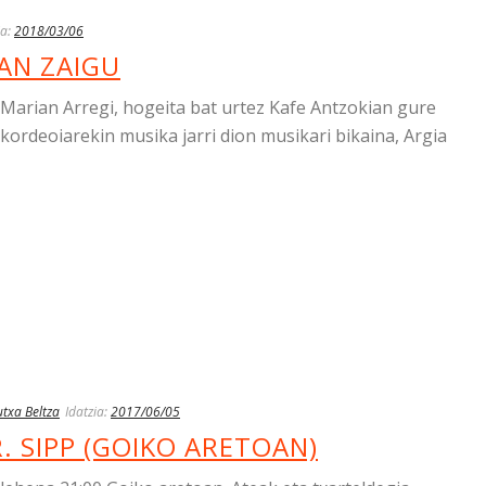
ia:
2018/03/06
AN ZAIGU
 Marian Arregi, hogeita bat urtez Kafe Antzokian gure
ordeoiarekin musika jarri dion musikari bikaina, Argia
txa Beltza
Idatzia:
2017/06/05
. SIPP (GOIKO ARETOAN)