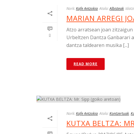
Nork:
Kafe Antzokia
Atala:
Albisteak
Idatz
MARIAN ARREGI JO
Atzo arratsean joan zitzaigun
0
Urbeltzen Dantza Ganbarari ak
dantza taldearen musika [...]
READ MORE
Nork:
Kafe Antzokia
Atala:
Kontzertuak
,
Ku
KUTXA BELTZA: MR