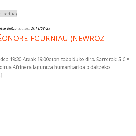
txa Beltza
Idatzia:
2018/03/25
LÉONORE FOURNIAU (NEWROZ
a 19:30 Ateak 19:00etan zabalduko dira. Sarrerak: 5 € *
 dirua Afrinera laguntza humanitarioa bidaltzeko
.]