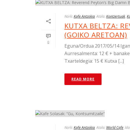
Nork:
Kafe Antzokia
Atala:
Kontzertuak
,
Ku
KUTXA BELTZA: R
(GOIKO ARETOAN)
0
Eguna/Ordua 2017/05/14 Igand
Aurresalmenta: 12 € + banaket
Txarteldegia: 15 € Kutxa [...]
READ MORE
Nork:
Kafe Antzokia
Atala:
World Cafe
Ida