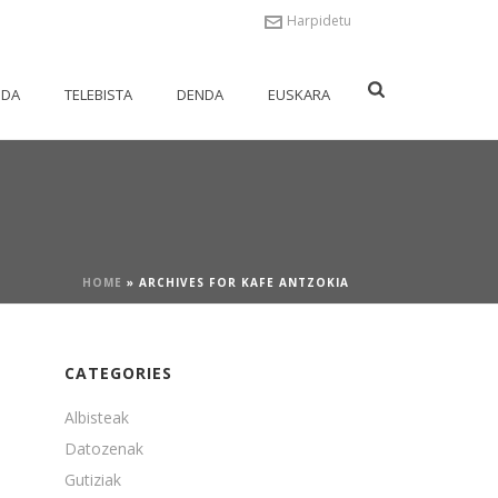
Harpidetu
NDA
TELEBISTA
DENDA
EUSKARA
HOME
»
ARCHIVES FOR KAFE ANTZOKIA
CATEGORIES
Albisteak
Datozenak
Gutiziak