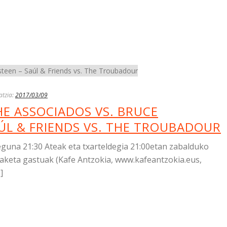
atzia:
2017/03/09
THE ASSOCIADOS VS. BRUCE
ÚL & FRIENDS VS. THE TROUBADOUR
una 21:30 Ateak eta txarteldegia 21:00etan zabalduko
naketa gastuak (Kafe Antzokia, www.kafeantzokia.eus,
]