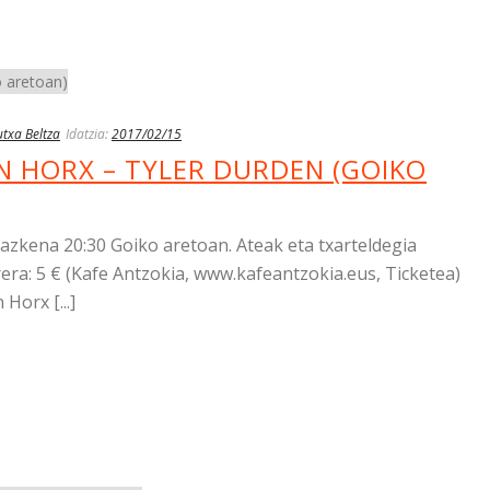
txa Beltza
Idatzia:
2017/02/15
N HORX – TYLER DURDEN (GOIKO
zkena 20:30 Goiko aretoan. Ateak eta txarteldegia
era: 5 € (Kafe Antzokia, www.kafeantzokia.eus, Ticketea)
orx [...]