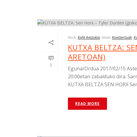
Nork:
Kafe Antzokia
Atala:
Kontzertuak
,
Ku
KUTXA BELTZA: SE
ARETOAN)
0
Eguna/Ordua 2017/02/15 Astea
20:00etan zabalduko dira. Sarr
KUTXA BELTZA SEN HORX Sen H
READ MORE