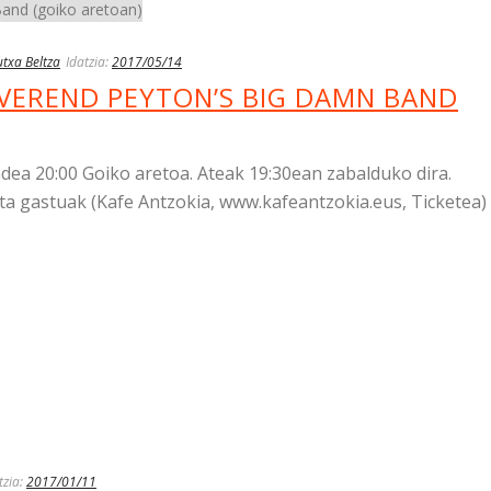
txa Beltza
Idatzia:
2017/05/14
EVEREND PEYTON’S BIG DAMN BAND
ea 20:00 Goiko aretoa. Ateak 19:30ean zabalduko dira.
a gastuak (Kafe Antzokia, www.kafeantzokia.eus, Ticketea)
tzia:
2017/01/11