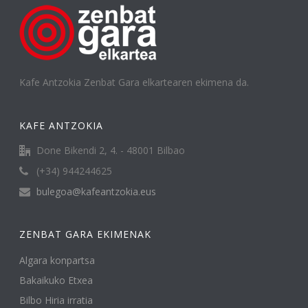
Kafe Antzokia Zenbat Gara elkartearen ekimena da.
KAFE ANTZOKIA
Done Bikendi 2, 4. - 48001 Bilbao
(+34) 944244625
bulegoa@kafeantzokia.eus
ZENBAT GARA EKIMENAK
Algara konpartsa
Bakaikuko Etxea
Bilbo Hiria irratia