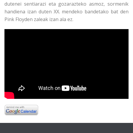
dutenei sentiarazi eta gozarazteko asmoz, sormenik
handiena izan duten XX. mendeko bandetako bat den
Pink Floyden zaleak izan ala ez.