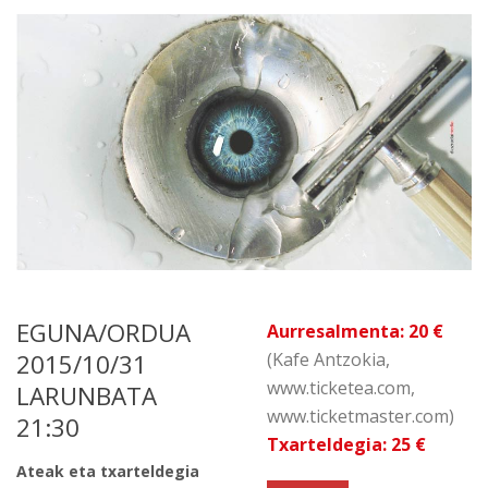
EGUNA/ORDUA
Aurresalmenta: 20 €
2015/10/31
(Kafe Antzokia,
www.ticketea.com,
LARUNBATA
www.ticketmaster.com)
21:30
Txarteldegia: 25 €
Ateak eta txarteldegia