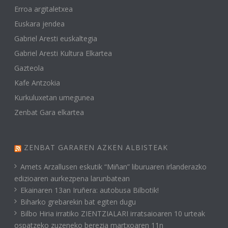
Erroa argitaletxea
Euskara jendea
Gabriel Aresti euskaltegia
Gabriel Aresti Kultura Elkartea
Gazteola
Kafe Antzokia
Kurkuluxetan umegunea
Zenbat Gara elkartea
ZENBAT GARAREN AZKEN ALBISTEAK
Amets Arzallusen eskutik “Miñan” liburuaren irlanderazko
edizioaren aurkezpena larunbatean
Ekainaren 13an Iruñera: autobusa Bilbotik!
Biharko grebarekin bat egiten dugu
Bilbo Hiria irratiko ZIENTZIALARI irratsaioaren 10 urteak
ospatzeko zuzeneko berezia martxoaren 11n