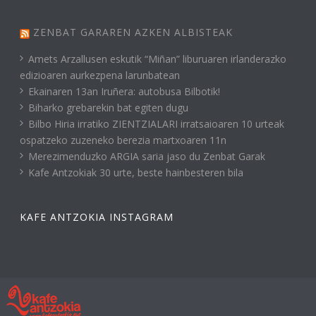
ZENBAT GARAREN AZKEN ALBISTEAK
Amets Arzallusen eskutik “Miñan” liburuaren irlanderazko
edizioaren aurkezpena larunbatean
Ekainaren 13an Iruñera: autobusa Bilbotik!
Biharko grebarekin bat egiten dugu
Bilbo Hiria irratiko ZIENTZIALARI irratsaioaren 10 urteak
ospatzeko zuzeneko berezia martxoaren 11n
Merezimenduzko ARGIA saria jaso du Zenbat Garak
Kafe Antzokiak 30 urte, beste hainbesteren bila
KAFE ANTZOKIA INSTAGRAM