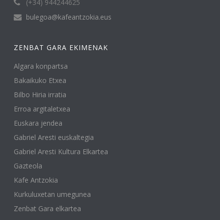
(+34) 944244625
bulegoa@kafeantzokia.eus
ZENBAT GARA EKIMENAK
Algara konpartsa
Bakaikuko Etxea
Bilbo Hiria irratia
Erroa argitaletxea
Euskara jendea
Gabriel Aresti euskaltegia
Gabriel Aresti Kultura Elkartea
Gazteola
Kafe Antzokia
Kurkuluxetan umegunea
Zenbat Gara elkartea