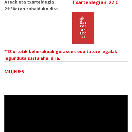
Ateak eta txarteldegia
Txarteldegian: 22 €
21:30etan zabalduko dira.
Sar
rer
ak
Ero
si
*18 urtetik beherakoak gurasoek edo tutore legalak
lagunduta sartu ahal dira.
MUJERES