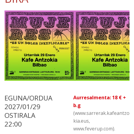
EGUNA/ORDUA
Aurresalmenta: 18 € +
2027/01/29
b.g
(www.sarrerak.kafeantzo
OSTIRALA
kia.eus,
22:00
www.feverup.com).