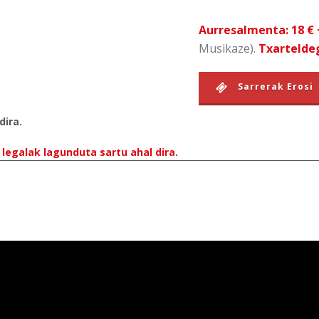
Aurresalmenta: 18 € 
Musikaze).
Txarteldeg
Sarrerak Erosi
dira.
legalak lagunduta sartu ahal dira.