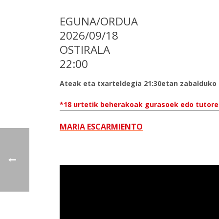
EGUNA/ORDUA
2026/09/18
OSTIRALA
22:00
Ateak eta txarteldegia 21:30etan zabalduko 
*18 urtetik beherakoak gurasoek edo tutore 
MARIA ESCARMIENTO