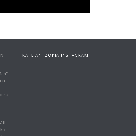
EN
KAFE ANTZOKIA INSTAGRAM
ñan”
ren
busa
n
LARI
eko