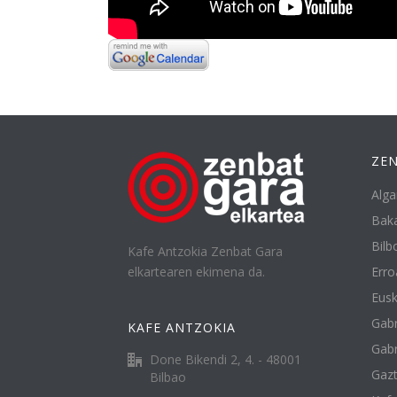
ZEN
Alga
Baka
Bilbo
Kafe Antzokia Zenbat Gara
elkartearen ekimena da.
Erro
Eusk
Gabr
KAFE ANTZOKIA
Gabr
Done Bikendi 2, 4. - 48001
Gazt
Bilbao