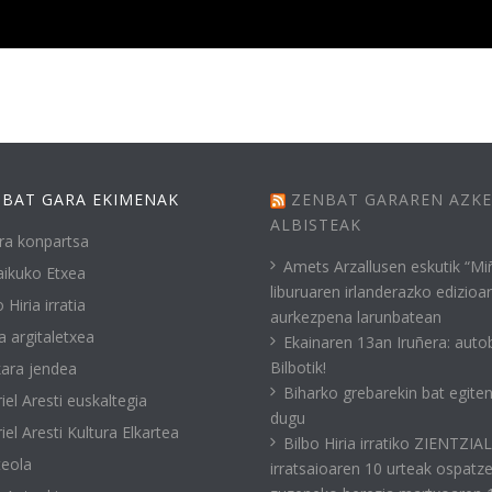
BAT GARA EKIMENAK
ZENBAT GARAREN AZK
ALBISTEAK
ra konpartsa
Amets Arzallusen eskutik “Mi
ikuko Etxea
liburuaren irlanderazko edizioa
 Hiria irratia
aurkezpena larunbatean
a argitaletxea
Ekainaren 13an Iruñera: auto
Bilbotik!
ara jendea
Biharko grebarekin bat egite
iel Aresti euskaltegia
dugu
iel Aresti Kultura Elkartea
Bilbo Hiria irratiko ZIENTZIA
eola
irratsaioaren 10 urteak ospatz