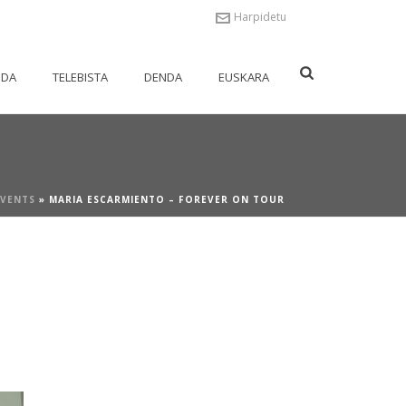
Harpidetu
NDA
TELEBISTA
DENDA
EUSKARA
EVENTS
»
MARIA ESCARMIENTO – FOREVER ON TOUR