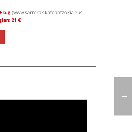
+ b.g
(www.sarrerak.kafeantzokia.eus,
ian: 21 €