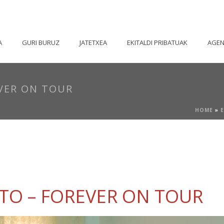
A
GURI BURUZ
JATETXEA
EKITALDI PRIBATUAK
AGE
VER ON TOUR
HOME
»
TO – FOREVER ON TOUR