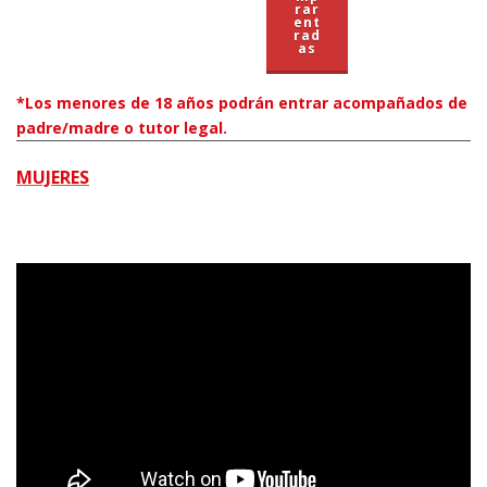
rar
ent
rad
as
*Los menores de 18 años podrán entrar acompañados de
padre/madre o tutor legal.
MUJERES