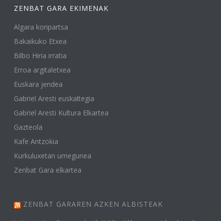
ZENBAT GARA EKIMENAK
Algara konpartsa
Bakaikuko Etxea
Bilbo Hiria irratia
Erroa argitaletxea
Euskara jendea
Gabriel Aresti euskaltegia
Gabriel Aresti Kultura Elkartea
Gazteola
Kafe Antzokia
Kurkuluxetan umegunea
Zenbat Gara elkartea
ZENBAT GARAREN AZKEN ALBISTEAK