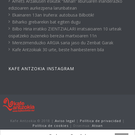
Amets Arzallusen eskutik “Miñan” liburuaren irlanderazko
edizioaren aurkezpena larunbatean
Ekainaren 13an Iruñera: autobusa Bilbotik!
Biharko grebarekin bat egiten dugu
Bilbo Hiria irratiko ZIENTZIALARI irratsaioaren 10 urteak
ospatzeko zuzeneko berezia martxoaren 11n
Merezimenduzko ARGIA saria jaso du Zenbat Garak
Kafe Antzokiak 30 urte, beste hainbesteren bila
KAFE ANTZOKIA INSTAGRAM
Kafe Antzokia © 2018 |
Aviso legal
|
Política de privacidad
|
Política de cookies
| Diseinua:
Atoan