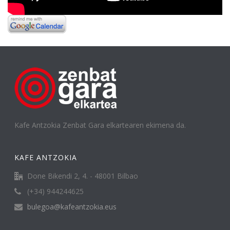
Kafe Antzokia Zenbat Gara elkartearen ekimena da.
KAFE ANTZOKIA
Done Bikendi 2, 4. - 48001 Bilbao
(+34) 944244625
bulegoa@kafeantzokia.eus