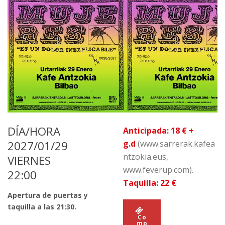
DÍA/HORA
Anticipada: 18 € +
2027/01/29
g.d
(www.sarrerak.kafea
ntzokia.eus,
VIERNES
www.feverup.com).
22:00
Taquilla: 22 €
Apertura de puertas y
taquilla a las 21:30.
Co
mp