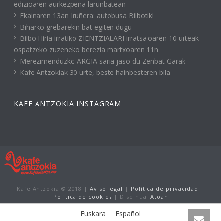
edizioaren aurkezpena larunbatean
Ekainaren 13an Iruñera: autobusa Bilbotik!
Biharko grebarekin bat egiten dugu
Bilbo Hiria irratiko ZIENTZIALARI irratsaioaren 10 urteak
ospatzeko zuzeneko berezia martxoaren 11n
Merezimenduzko ARGIA saria jaso du Zenbat Garak
Kafe Antzokiak 30 urte, beste hainbesteren bila
KAFE ANTZOKIA INSTAGRAM
Kafe Antzokia © 2018 |
Aviso legal
|
Política de privacidad
|
Política de cookies
| Diseinua:
Atoan
Euskara
Español