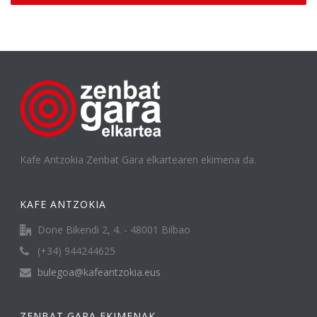
Kafe Antzokia Zenbat Gara elkartearen ekimena da.
KAFE ANTZOKIA
Done Bikendi 2, 4. - 48001 Bilbao
(+34) 944244625
bulegoa@kafeantzokia.eus
ZENBAT GARA EKIMENAK