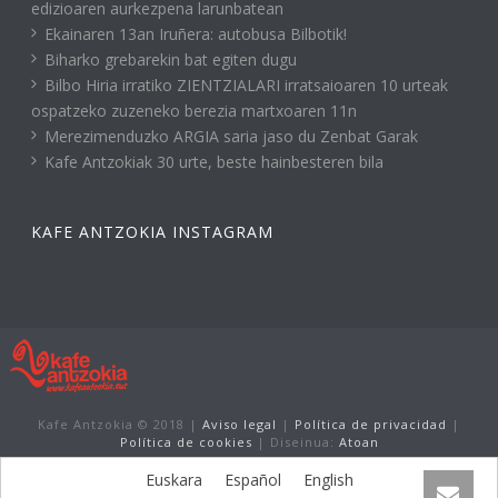
edizioaren aurkezpena larunbatean
Ekainaren 13an Iruñera: autobusa Bilbotik!
Biharko grebarekin bat egiten dugu
Bilbo Hiria irratiko ZIENTZIALARI irratsaioaren 10 urteak
ospatzeko zuzeneko berezia martxoaren 11n
Merezimenduzko ARGIA saria jaso du Zenbat Garak
Kafe Antzokiak 30 urte, beste hainbesteren bila
KAFE ANTZOKIA INSTAGRAM
Kafe Antzokia © 2018 |
Aviso legal
|
Política de privacidad
|
Política de cookies
| Diseinua:
Atoan
Euskara
Español
English