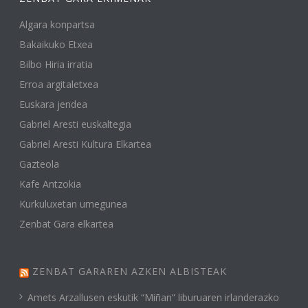
Algara konpartsa
Bakaikuko Etxea
Bilbo Hiria irratia
Erroa argitaletxea
Euskara jendea
Gabriel Aresti euskaltegia
Gabriel Aresti Kultura Elkartea
Gazteola
Kafe Antzokia
Kurkuluxetan umegunea
Zenbat Gara elkartea
ZENBAT GARAREN AZKEN ALBISTEAK
Amets Arzallusen eskutik “Miñan” liburuaren irlanderazko