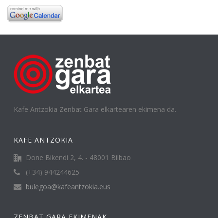
Kafe Antzokia Zenbat Gara elkartearen ekimena da.
KAFE ANTZOKIA
Done Bikendi 2, 4. - 48001 Bilbao
(+34) 944244625
bulegoa@kafeantzokia.eus
ZENBAT GARA EKIMENAK