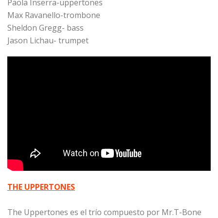
Paola Inserra-uppertones
Max Ravanello-trombone
Sheldon Gregg- bass
Jason Lichau- trumpet
THE UPPERTONES
The Uppertones es el trío compuesto por Mr.T-Bone