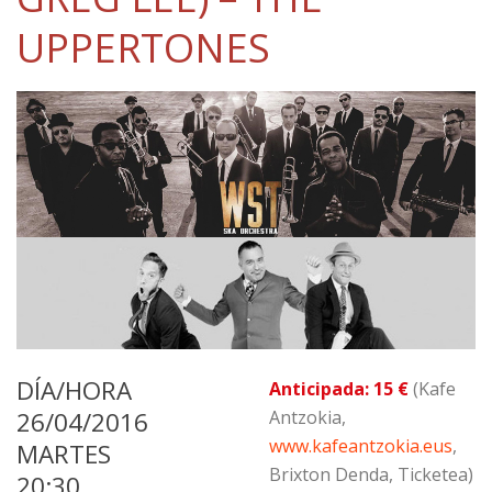
UPPERTONES
DÍA/HORA
Anticipada: 15 €
(Kafe
26/04/2016
Antzokia,
www.kafeantzokia.eus
,
MARTES
Brixton Denda, Ticketea)
20:30