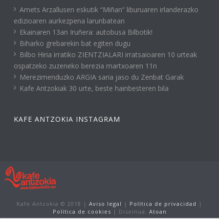
Amets Arzallusen eskutik “Miñan” liburuaren irlanderazko
edizioaren aurkezpena larunbatean
Ekainaren 13an Iruñera: autobusa Bilbotik!
Biharko grebarekin bat egiten dugu
Bilbo Hiria irratiko ZIENTZIALARI irratsaioaren 10 urteak
ospatzeko zuzeneko berezia martxoaren 11n
Merezimenduzko ARGIA saria jaso du Zenbat Garak
Kafe Antzokiak 30 urte, beste hainbesteren bila
KAFE ANTZOKIA INSTAGRAM
Kafe Antzokia © 2018 |
Aviso legal
|
Política de privacidad
|
Política de cookies
| Diseinua:
Atoan