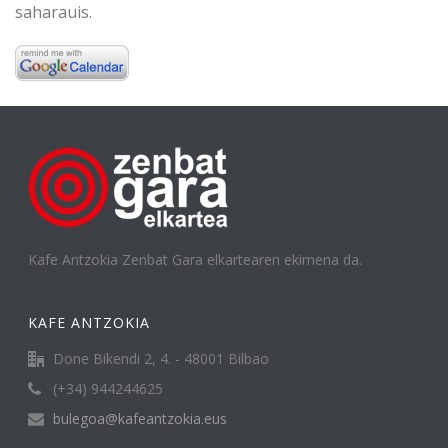
saharauis.
Kafe Antzokia Zenbat Gara elkartearen ekimena da.
KAFE ANTZOKIA
Done Bikendi 2, 4. - 48001 Bilbao
(+34) 944244625
bulegoa@kafeantzokia.eus