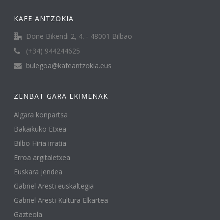
KAFE ANTZOKIA
Done Bikendi 2, 4. - 48001 Bilbao
(+34) 944244625
bulegoa@kafeantzokia.eus
ZENBAT GARA EKIMENAK
Algara konpartsa
Bakaikuko Etxea
Bilbo Hiria irratia
Erroa argitaletxea
Euskara jendea
Gabriel Aresti euskaltegia
Gabriel Aresti Kultura Elkartea
Gazteola