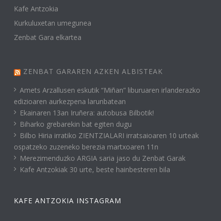
Kafe Antzokia
Kurkuluxetan umegunea
Zenbat Gara elkartea
ZENBAT GARAREN AZKEN ALBISTEAK
Amets Arzallusen eskutik “Miñan” liburuaren irlanderazko
edizioaren aurkezpena larunbatean
Ekainaren 13an Iruñera: autobusa Bilbotik!
Biharko grebarekin bat egiten dugu
Bilbo Hiria irratiko ZIENTZIALARI irratsaioaren 10 urteak
ospatzeko zuzeneko berezia martxoaren 11n
Merezimenduzko ARGIA saria jaso du Zenbat Garak
Kafe Antzokiak 30 urte, beste hainbesteren bila
KAFE ANTZOKIA INSTAGRAM