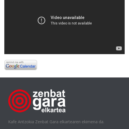
Kafe Antzokia Zenbat Gara elkartearen ekimena da.