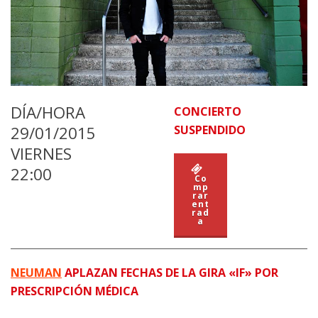
DÍA/HORA
CONCIERTO
29/01/2015
SUSPENDIDO
VIERNES
22:00
Co
mp
rar
ent
rad
a
NEUMAN
APLAZAN FECHAS DE LA GIRA «IF» POR
PRESCRIPCIÓN MÉDICA