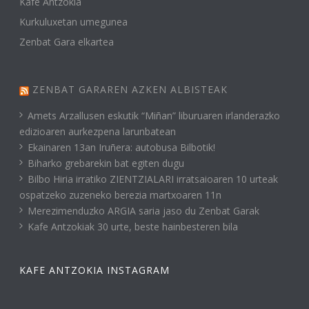
Kafe Antzokia
Kurkuluxetan umegunea
Zenbat Gara elkartea
ZENBAT GARAREN AZKEN ALBISTEAK
Amets Arzallusen eskutik “Miñan” liburuaren irlanderazko
edizioaren aurkezpena larunbatean
Ekainaren 13an Iruñera: autobusa Bilbotik!
Biharko grebarekin bat egiten dugu
Bilbo Hiria irratiko ZIENTZIALARI irratsaioaren 10 urteak
ospatzeko zuzeneko berezia martxoaren 11n
Merezimenduzko ARGIA saria jaso du Zenbat Garak
Kafe Antzokiak 30 urte, beste hainbesteren bila
KAFE ANTZOKIA INSTAGRAM