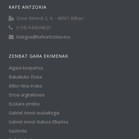
KAFE ANTZOKIA
Done Bikendi 2, 4. - 48001 Bilbao
(+34) 944244625
bulegoa@kafeantzokia.eus
ZENBAT GARA EKIMENAK
Algara konpartsa
Bakaikuko Etxea
Bilbo Hiria irratia
Erroa argitaletxea
Euskara jendea
Gabriel Aresti euskaltegia
Gabriel Aresti Kultura Elkartea
Gazteola