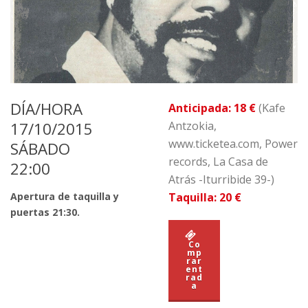
DÍA/HORA
Anticipada: 18 €
(Kafe
17/10/2015
Antzokia,
www.ticketea.com, Power
SÁBADO
records, La Casa de
22:00
Atrás -Iturribide 39-)
Apertura de taquilla y
Taquilla: 20 €
puertas 21:30.
Co
mp
rar
ent
rad
a