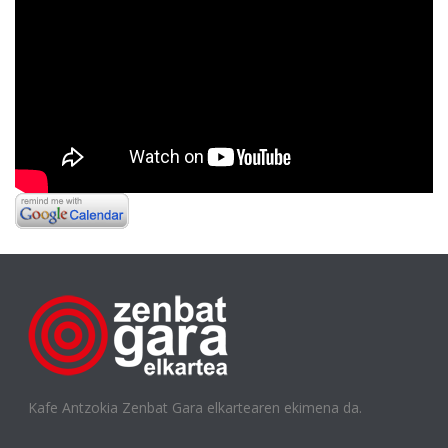
Kafe Antzokia Zenbat Gara elkartearen ekimena da.