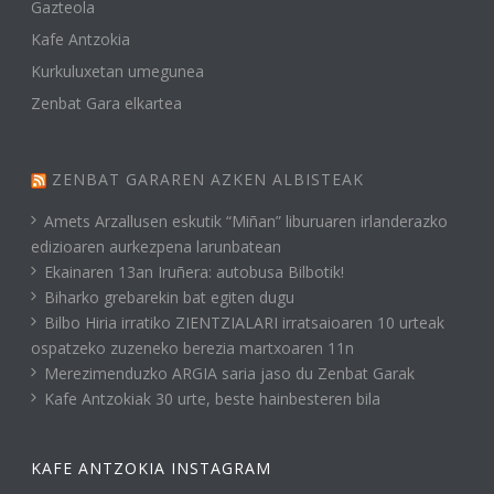
Gazteola
Kafe Antzokia
Kurkuluxetan umegunea
Zenbat Gara elkartea
ZENBAT GARAREN AZKEN ALBISTEAK
Amets Arzallusen eskutik “Miñan” liburuaren irlanderazko
edizioaren aurkezpena larunbatean
Ekainaren 13an Iruñera: autobusa Bilbotik!
Biharko grebarekin bat egiten dugu
Bilbo Hiria irratiko ZIENTZIALARI irratsaioaren 10 urteak
ospatzeko zuzeneko berezia martxoaren 11n
Merezimenduzko ARGIA saria jaso du Zenbat Garak
Kafe Antzokiak 30 urte, beste hainbesteren bila
KAFE ANTZOKIA INSTAGRAM