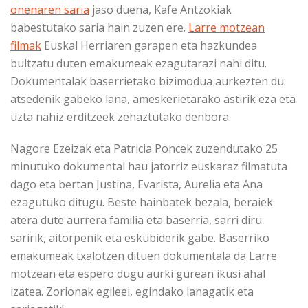
onenaren saria
jaso duena, Kafe Antzokiak
babestutako saria hain zuzen ere.
Larre motzean
filmak
Euskal Herriaren garapen eta hazkundea
bultzatu duten emakumeak ezagutarazi nahi ditu.
Dokumentalak baserrietako bizimodua aurkezten du:
atsedenik gabeko lana, ameskerietarako astirik eza eta
uzta nahiz erditzeek zehaztutako denbora.
Nagore Ezeizak eta Patricia Poncek zuzendutako 25
minutuko dokumental hau jatorriz euskaraz filmatuta
dago eta bertan Justina, Evarista, Aurelia eta Ana
ezagutuko ditugu. Beste hainbatek bezala, beraiek
atera dute aurrera familia eta baserria, sarri diru
saririk, aitorpenik eta eskubiderik gabe. Baserriko
emakumeak txalotzen dituen dokumentala da Larre
motzean eta espero dugu aurki gurean ikusi ahal
izatea. Zorionak egileei, egindako lanagatik eta