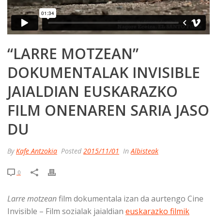
“LARRE MOTZEAN”
DOKUMENTALAK INVISIBLE
JAIALDIAN EUSKARAZKO
FILM ONENAREN SARIA JASO
DU
By
Kafe Antzokia
Posted
2015/11/01
In
Albisteak
0
Larre motzean
film dokumentala izan da aurtengo Cine
Invisible – Film sozialak jaialdian
euskarazko filmik