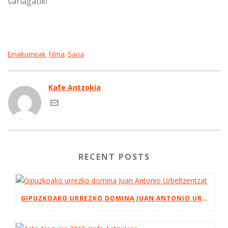
sariagatik!
Emakumeak
Filma
Saria
,
,
Kafe Antzokia
RECENT POSTS
GIPUZKOAKO URREZKO DOMINA JUAN ANTONIO URBELTZENTZAT