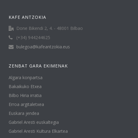
KAFE ANTZOKIA
Done Bikendi 2, 4. - 48001 Bilbao
(+34) 944244625
bulegoa@kafeantzokia.eus
ZENBAT GARA EKIMENAK
Algara konpartsa
Bakaikuko Etxea
Bilbo Hiria irratia
Erroa argitaletxea
Euskara jendea
Gabriel Aresti euskaltegia
Gabriel Aresti Kultura Elkartea