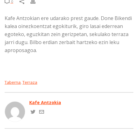
0
Kafe Antzokian ere udarako prest gaude. Done Bikendi
kalea oinezkoentzat egokiturik, giro lasai ederrean
egoteko, eguzkitan zein gerizpetan, sekulako terraza
jarri dugu. Bilbo erdian zerbait hartzeko ezin leku
aproposagoa.
Taberna
Terraza
,
Kafe Antzokia