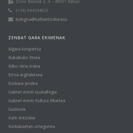
Done Bikendi 2, 4. - 48001 Bilbao
(+34) 944244625
bulegoa@kafeantzokia.eus
ZENBAT GARA EKIMENAK
Algara konpartsa
Bakaikuko Etxea
Bilbo Hiria irratia
Erroa argitaletxea
Euskara jendea
Gabriel Aresti euskaltegia
Gabriel Aresti Kultura Elkartea
Gazteola
Kafe Antzokia
Kurkuluxetan umegunea