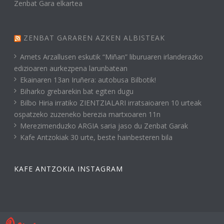
Zenbat Gara elkartea
ZENBAT GARAREN AZKEN ALBISTEAK
Amets Arzallusen eskutik “Miñan” liburuaren irlanderazko
edizioaren aurkezpena larunbatean
Ekainaren 13an Iruñera: autobusa Bilbotik!
Biharko grebarekin bat egiten dugu
Bilbo Hiria irratiko ZIENTZIALARI irratsaioaren 10 urteak
ospatzeko zuzeneko berezia martxoaren 11n
Merezimenduzko ARGIA saria jaso du Zenbat Garak
Kafe Antzokiak 30 urte, beste hainbesteren bila
KAFE ANTZOKIA INSTAGRAM