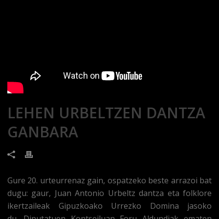
LEHEN URBELTZEN DANTZA
GANBARA
Gure 20. urteurrenaz gain, ospatzeko beste arrazoi bat
dugu: gaur, Juan Antonio Urbeltz dantza eta folklore
ikertzaileak Gipuzkoako Urrezko Domina jasoko
du. Diputatuen Kontseiluan Foru Aldundiak ematen