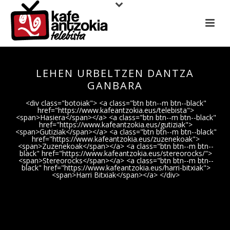
LEHEN URBELTZEN DANTZA
GANBARA
<div class="botoiak"> <a class="btn btn--m btn--black"
href="https://www.kafeantzokia.eus/telebista">
<span>Hasiera</span></a> <a class="btn btn--m btn--black"
href="https://www.kafeantzokia.eus/gutiziak">
<span>Gutiziak</span></a> <a class="btn btn--m btn--black"
href="https://www.kafeantzokia.eus/zuzenekoak">
<span>Zuzenekoak</span></a> <a class="btn btn--m btn--
black" href="https://www.kafeantzokia.eus/stereorocks/">
<span>Stereorocks</span></a> <a class="btn btn--m btn--
black" href="https://www.kafeantzokia.eus/harri-bitxiak">
<span>Harri Bitxiak</span></a> </div>