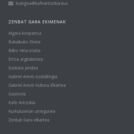
bulegoa@kafeantzokia.eus
ZENBAT GARA EKIMENAK
Algara konpartsa
Bakaikuko Etxea
Bilbo Hiria irratia
Erroa argitaletxea
Euskara jendea
Gabriel Aresti euskaltegia
Gabriel Aresti Kultura Elkartea
Gazteola
Kafe Antzokia
Kurkuluxetan umegunea
Zenbat Gara elkartea