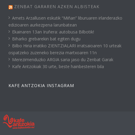
ZENBAT GARAREN AZKEN ALBISTEAK
Amets Arzallusen eskutik “Miñan” liburuaren irlanderazko
edizioaren aurkezpena larunbatean
Ekainaren 13an Iruñera: autobusa Bilbotik!
Biharko grebarekin bat egiten dugu
Bilbo Hiria irratiko ZIENTZIALARI irratsaioaren 10 urteak
ospatzeko zuzeneko berezia martxoaren 11n
Merezimenduzko ARGIA saria jaso du Zenbat Garak
Kafe Antzokiak 30 urte, beste hainbesteren bila
KAFE ANTZOKIA INSTAGRAM