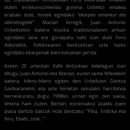
duten errekonozimendu gorena Urbeltzi ematea
erabaki dute, honek egindako
“ekarpen emankor eta
aberatsagatik”
. Marian Arregik, Juan Antonio
Urbeltzekin batera musika tradizionalaren arloan
egindako lana ere goraipatu nahi izan dute Foru
Aldunditik, folklorearen ikerkuntzan urte luzez
egindako ekarpenak bien eskuetan jarrita.
Azken 20 urteotan Kafe Antzokian bidelagun izan
ditugu Juan Antonio eta Marian, euren seme Mikelekin
batera, hilero-hilero egiten den Urbeltzen Dantza
Ganbararekin, eta aste honetan sekulako harribitxia
berreskuratu dugu: 1998ko urrian egin zen saioa,
lehena hain zuzen. Bertan, estreinakoz azaldu zuen
plaza dantza batzuk nola dantzatu: “Pika, Erdizka eta
hiru, Ebats, zote…”