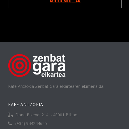
MDOU MOCTAR
Kafe Antzokia Zenbat Gara elkartearen ekimena da.
KAFE ANTZOKIA
Done Bikendi 2, 4. - 48001 Bilbao
(+34) 944244625