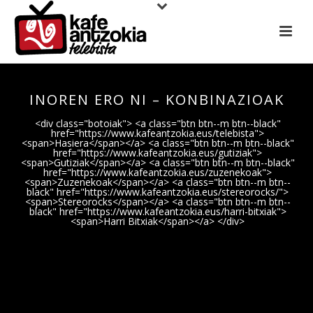
INOREN ERO NI – KONBINAZIOAK
<div class="botoiak"> <a class="btn btn--m btn--black"
href="https://www.kafeantzokia.eus/telebista">
<span>Hasiera</span></a> <a class="btn btn--m btn--black"
href="https://www.kafeantzokia.eus/gutiziak">
<span>Gutiziak</span></a> <a class="btn btn--m btn--black"
href="https://www.kafeantzokia.eus/zuzenekoak">
<span>Zuzenekoak</span></a> <a class="btn btn--m btn--
black" href="https://www.kafeantzokia.eus/stereorocks/">
<span>Stereorocks</span></a> <a class="btn btn--m btn--
black" href="https://www.kafeantzokia.eus/harri-bitxiak">
<span>Harri Bitxiak</span></a> </div>