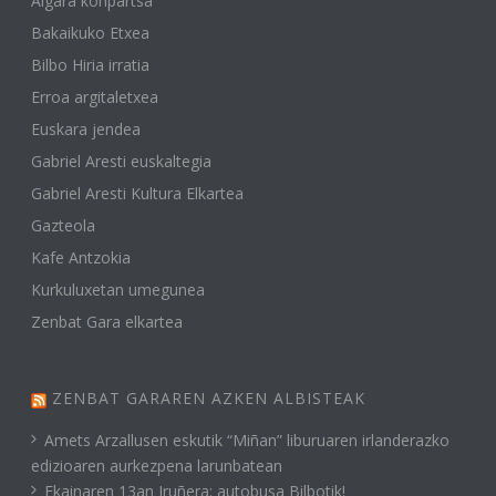
Algara konpartsa
Bakaikuko Etxea
Bilbo Hiria irratia
Erroa argitaletxea
Euskara jendea
Gabriel Aresti euskaltegia
Gabriel Aresti Kultura Elkartea
Gazteola
Kafe Antzokia
Kurkuluxetan umegunea
Zenbat Gara elkartea
ZENBAT GARAREN AZKEN ALBISTEAK
Amets Arzallusen eskutik “Miñan” liburuaren irlanderazko
edizioaren aurkezpena larunbatean
Ekainaren 13an Iruñera: autobusa Bilbotik!