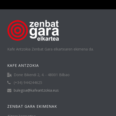
Kafe Antzokia Zenbat Gara elkartearen ekimena da.
KAFE ANTZOKIA
Done Bikendi 2, 4. - 48001 Bilbao
(+34) 944244625
bulegoa@kafeantzokia.eus
ZENBAT GARA EKIMENAK