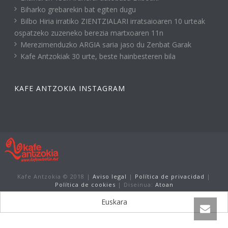
Biharko grebarekin bat egiten dugu
Bilbo Hiria irratiko ZIENTZIALARI irratsaioaren 10 urteak
ospatzeko zuzeneko berezia martxoaren 11n
Merezimenduzko ARGIA saria jaso du Zenbat Garak
Kafe Antzokiak 30 urte, beste hainbesteren bila
KAFE ANTZOKIA INSTAGRAM
Kafe Antzokia © 2018 |
Aviso legal
|
Política de privacidad
|
Política de cookies
| Diseinua:
Atoan
Euskara