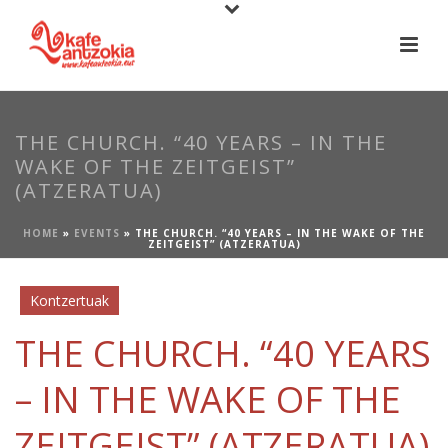
THE CHURCH. “40 YEARS – IN THE
WAKE OF THE ZEITGEIST”
(ATZERATUA)
HOME
»
EVENTS
»
THE CHURCH. “40 YEARS – IN THE WAKE OF THE
ZEITGEIST” (ATZERATUA)
Kontzertuak
THE CHURCH. “40 YEARS
– IN THE WAKE OF THE
ZEITGEIST” (ATZERATUA)