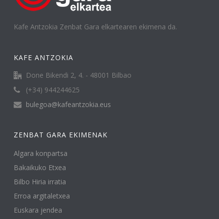
Kafe Antzokia Zenbat Gara elkartearen ekimena da.
KAFE ANTZOKIA
Done Bikendi 2, 4. - 48001 Bilbao
(+34) 944244625
bulegoa@kafeantzokia.eus
ZENBAT GARA EKIMENAK
Algara konpartsa
Bakaikuko Etxea
Bilbo Hiria irratia
Erroa argitaletxea
Euskara jendea