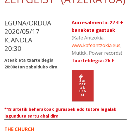
EGUNA/ORDUA
Aurresalmenta: 22 € +
2020/05/17
banaketa gastuak
(Kafe Antzokia,
IGANDEA
www.kafeantzokia.eus
,
20:30
Mutick, Power records)
Ateak eta txarteldegia
Txarteldegia: 26 €
20:00etan zabalduko dira.
Sar
rer
ak
Ero
si
*18 urtetik beherakoak gurasoek edo tutore legalak
lagunduta sartu ahal dira.
THE CHURCH