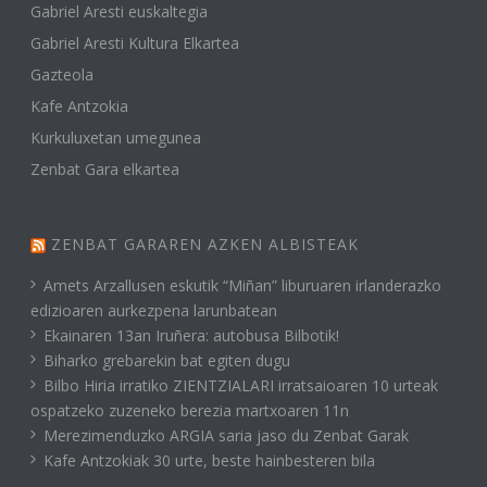
Gabriel Aresti euskaltegia
Gabriel Aresti Kultura Elkartea
Gazteola
Kafe Antzokia
Kurkuluxetan umegunea
Zenbat Gara elkartea
ZENBAT GARAREN AZKEN ALBISTEAK
Amets Arzallusen eskutik “Miñan” liburuaren irlanderazko
edizioaren aurkezpena larunbatean
Ekainaren 13an Iruñera: autobusa Bilbotik!
Biharko grebarekin bat egiten dugu
Bilbo Hiria irratiko ZIENTZIALARI irratsaioaren 10 urteak
ospatzeko zuzeneko berezia martxoaren 11n
Merezimenduzko ARGIA saria jaso du Zenbat Garak
Kafe Antzokiak 30 urte, beste hainbesteren bila