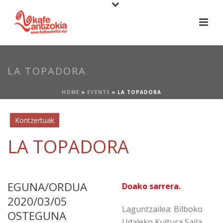
LA TOPADORA
HOME
»
EVENTS
»
LA TOPADORA
Kontzertuak
LA TOPADORA
EGUNA/ORDUA
Doako sarrera.
2020/03/05
Laguntzailea: Bilboko
OSTEGUNA
Udaleko Kultura Saila.