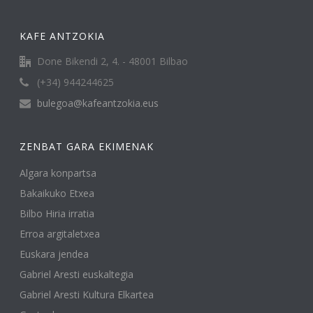
KAFE ANTZOKIA
Done Bikendi 2, 4. - 48001 Bilbao
(+34) 944244625
bulegoa@kafeantzokia.eus
ZENBAT GARA EKIMENAK
Algara konpartsa
Bakaikuko Etxea
Bilbo Hiria irratia
Erroa argitaletxea
Euskara jendea
Gabriel Aresti euskaltegia
Gabriel Aresti Kultura Elkartea