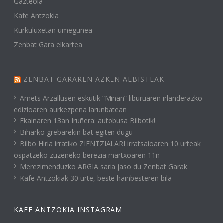
Gazteola
Kafe Antzokia
Kurkuluxetan umegunea
Zenbat Gara elkartea
ZENBAT GARAREN AZKEN ALBISTEAK
Amets Arzallusen eskutik “Miñan” liburuaren irlanderazko
edizioaren aurkezpena larunbatean
Ekainaren 13an Iruñera: autobusa Bilbotik!
Biharko grebarekin bat egiten dugu
Bilbo Hiria irratiko ZIENTZIALARI irratsaioaren 10 urteak
ospatzeko zuzeneko berezia martxoaren 11n
Merezimenduzko ARGIA saria jaso du Zenbat Garak
Kafe Antzokiak 30 urte, beste hainbesteren bila
KAFE ANTZOKIA INSTAGRAM