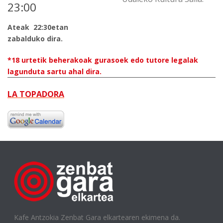
23:00
Ateak 22:30etan
zabalduko dira.
*18 urtetik beherakoak gurasoek edo tutore legalak
lagunduta sartu ahal dira.
LA TOPADORA
Kafe Antzokia Zenbat Gara elkartearen ekimena da.