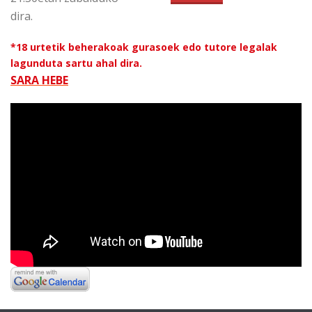
dira.
*18 urtetik beherakoak gurasoek edo tutore legalak
lagunduta sartu ahal dira.
SARA HEBE