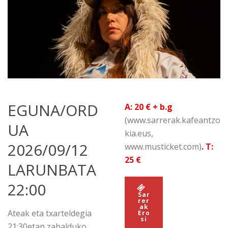
EGUNA/ORD
A: 20 € + b.g
(www.sarrerak.kafeantzo
UA
kia.eus,
2026/09/12
www.musticket.com)
. T:
25 €
LARUNBATA
22:00
Sar
rer
ak
Ateak eta txarteldegia
Ero
si
21:30etan zabalduko