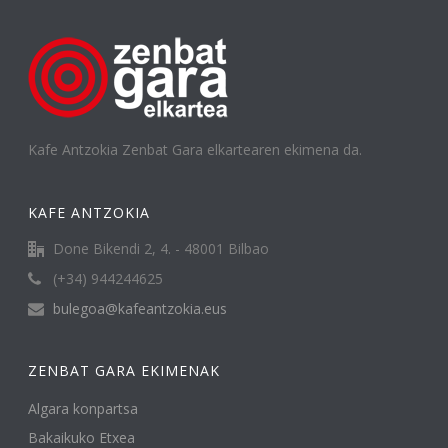
Kafe Antzokia Zenbat Gara elkartearen ekimena da.
KAFE ANTZOKIA
Done Bikendi 2, 4. - 48001 Bilbao
(+34) 944244625
bulegoa@kafeantzokia.eus
ZENBAT GARA EKIMENAK
Algara konpartsa
Bakaikuko Etxea