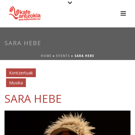
SARA HEBE
HOME
»
EVENTS
»
SARA HEBE
Kontzertuak
Musika
SARA HEBE