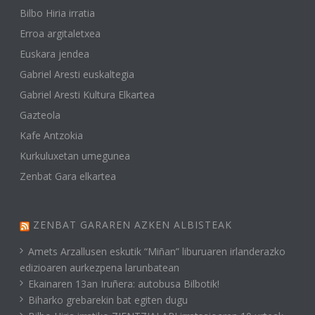
Bilbo Hiria irratia
Erroa argitaletxea
Euskara jendea
Gabriel Aresti euskaltegia
Gabriel Aresti Kultura Elkartea
Gazteola
Kafe Antzokia
Kurkuluxetan umegunea
Zenbat Gara elkartea
ZENBAT GARAREN AZKEN ALBISTEAK
Amets Arzallusen eskutik “Miñan” liburuaren irlanderazko
edizioaren aurkezpena larunbatean
Ekainaren 13an Iruñera: autobusa Bilbotik!
Biharko grebarekin bat egiten dugu