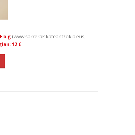
+ b.g
(www.sarrerak.kafeantzokia.eus,
ian: 12 €