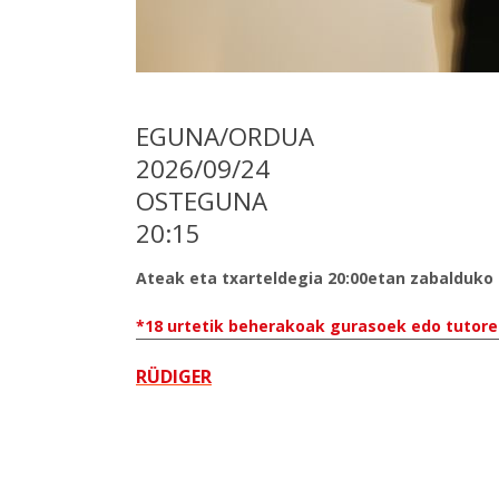
EGUNA/ORDUA
2026/09/24
OSTEGUNA
20:15
Ateak eta txarteldegia 20:00etan zabalduko 
*18 urtetik beherakoak gurasoek edo tutore 
RÜDIGER