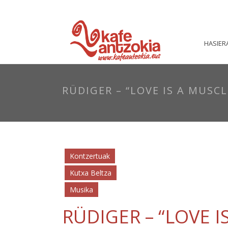
HASIER
RÜDIGER – “LOVE IS A MUSC
Kontzertuak
Kutxa Beltza
Musika
RÜDIGER – “LOVE 