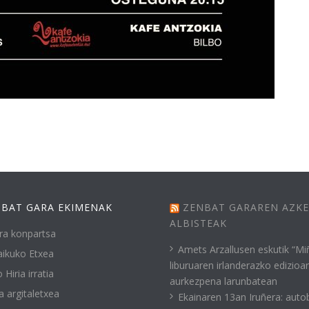
BAT GARA EKIMENAK
ZENBAT GARAREN AZK
ALBISTEAK
ra konpartsa
Amets Arzallusen eskutik “Mi
ikuko Etxea
liburuaren irlanderazko edizioa
 Hiria irratia
aurkezpena larunbatean
a argitaletxea
Ekainaren 13an Iruñera: auto