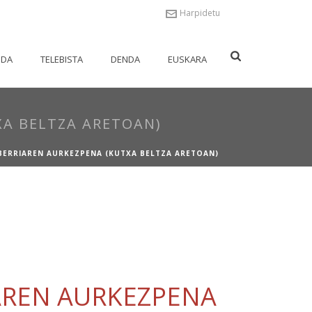
Harpidetu
NDA
TELEBISTA
DENDA
EUSKARA
XA BELTZA ARETOAN)
O BERRIAREN AURKEZPENA (KUTXA BELTZA ARETOAN)
IAREN AURKEZPENA