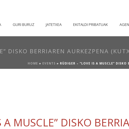
A
GURI BURUZ
JATETXEA
EKITALDI PRIBATUAK
AGE
LE” DISKO BERRIAREN AURKEZPENA (KUT
HOME
»
EVENTS
»
RÜDIGER – “LOVE IS A MUSCLE” DISK
IS A MUSCLE” DISKO BERR