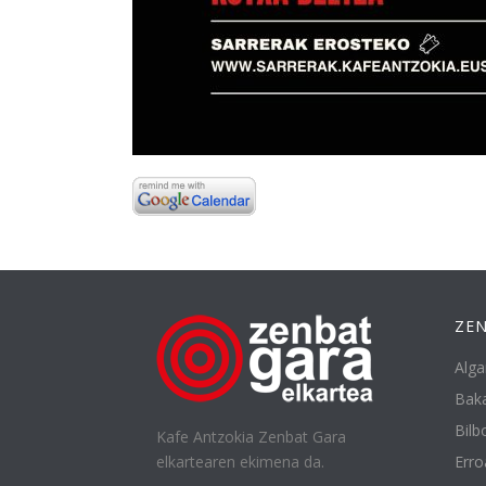
ZEN
Alga
Baka
Bilbo
Kafe Antzokia Zenbat Gara
elkartearen ekimena da.
Erro