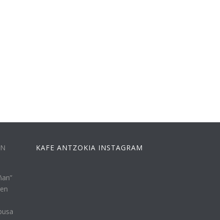
EN
KAFE ANTZOKIA INSTAGRAM
ñan”
ren
busa