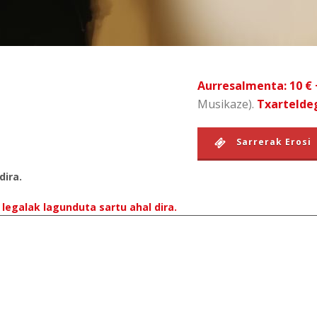
Aurresalmenta: 10 € 
Musikaze).
Txarteldeg
Sarrerak Erosi
dira.
legalak lagunduta sartu ahal dira.