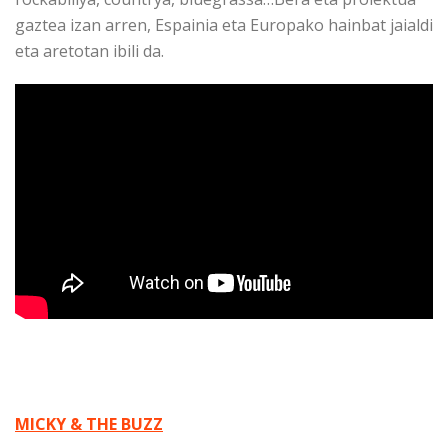
gaztea izan arren, Espainia eta Europako hainbat jaialdi
eta aretotan ibili da.
MICKY & THE BUZZ