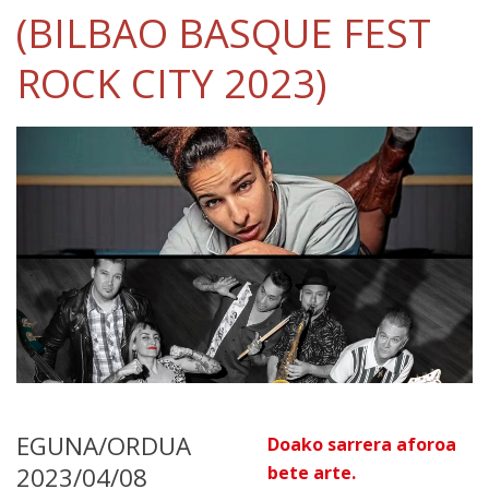
(BILBAO BASQUE FEST
ROCK CITY 2023)
EGUNA/ORDUA
Doako sarrera aforoa
2023/04/08
bete arte.