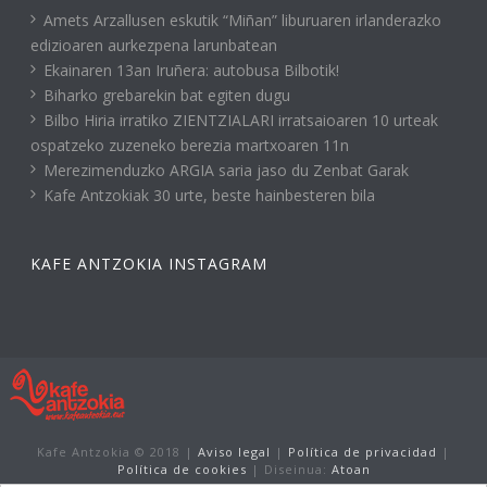
Amets Arzallusen eskutik “Miñan” liburuaren irlanderazko
edizioaren aurkezpena larunbatean
Ekainaren 13an Iruñera: autobusa Bilbotik!
Biharko grebarekin bat egiten dugu
Bilbo Hiria irratiko ZIENTZIALARI irratsaioaren 10 urteak
ospatzeko zuzeneko berezia martxoaren 11n
Merezimenduzko ARGIA saria jaso du Zenbat Garak
Kafe Antzokiak 30 urte, beste hainbesteren bila
KAFE ANTZOKIA INSTAGRAM
Kafe Antzokia © 2018 |
Aviso legal
|
Política de privacidad
|
Política de cookies
| Diseinua:
Atoan