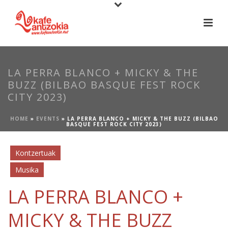
LA PERRA BLANCO + MICKY & THE
BUZZ (BILBAO BASQUE FEST ROCK
CITY 2023)
HOME
»
EVENTS
»
LA PERRA BLANCO + MICKY & THE BUZZ (BILBAO
BASQUE FEST ROCK CITY 2023)
Kontzertuak
Musika
LA PERRA BLANCO +
MICKY & THE BUZZ