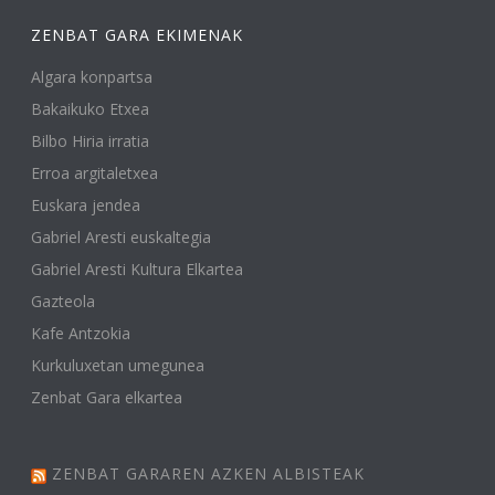
ZENBAT GARA EKIMENAK
Algara konpartsa
Bakaikuko Etxea
Bilbo Hiria irratia
Erroa argitaletxea
Euskara jendea
Gabriel Aresti euskaltegia
Gabriel Aresti Kultura Elkartea
Gazteola
Kafe Antzokia
Kurkuluxetan umegunea
Zenbat Gara elkartea
ZENBAT GARAREN AZKEN ALBISTEAK