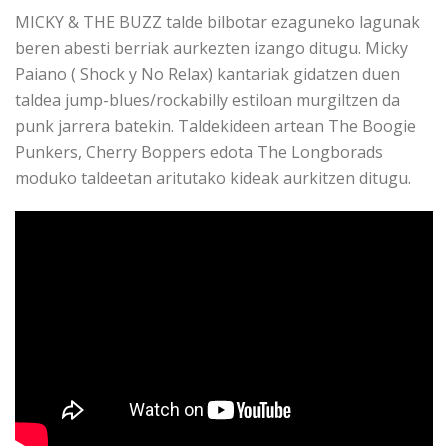
MICKY & THE BUZZ talde bilbotar ezaguneko lagunak
beren abesti berriak aurkezten izango ditugu. Micky
Paiano ( Shock y No Relax) kantariak gidatzen duen
taldea jump-blues/rockabilly estiloan murgiltzen da
punk jarrera batekin. Taldekideen artean The Boogie
Punkers, Cherry Boppers edota The Longborads
moduko taldeetan aritutako kideak aurkitzen ditugu.