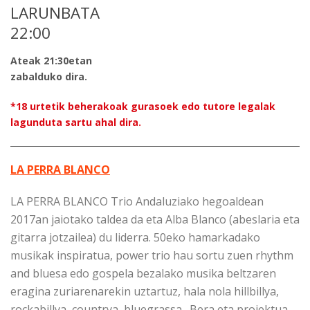
LARUNBATA
22:00
Ateak 21:30etan
zabalduko dira.
*18 urtetik beherakoak gurasoek edo tutore legalak
lagunduta sartu ahal dira.
LA PERRA BLANCO
LA PERRA BLANCO Trio Andaluziako hegoaldean
2017an jaiotako taldea da eta Alba Blanco (abeslaria eta
gitarra jotzailea) du liderra. 50eko hamarkadako
musikak inspiratua, power trio hau sortu zuen rhythm
and bluesa edo gospela bezalako musika beltzaren
eragina zuriarenarekin uztartuz, hala nola hillbillya,
rockabillya, countrya, bluegrassa…Bera eta proiektua