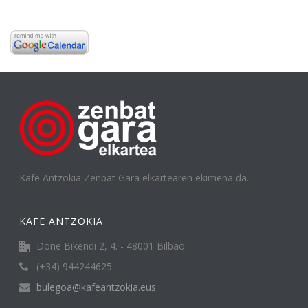
Kafe Antzokia Zenbat Gara elkartearen ekimena da.
KAFE ANTZOKIA
Done Bikendi 2, 4. - 48001 Bilbao
(+34) 944244625
bulegoa@kafeantzokia.eus