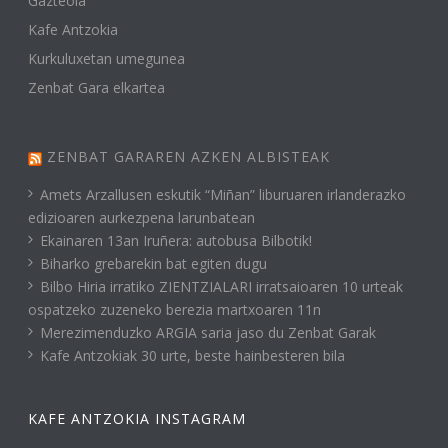
Gazteola
Kafe Antzokia
Kurkuluxetan umegunea
Zenbat Gara elkartea
ZENBAT GARAREN AZKEN ALBISTEAK
Amets Arzallusen eskutik “Miñan” liburuaren irlanderazko
edizioaren aurkezpena larunbatean
Ekainaren 13an Iruñera: autobusa Bilbotik!
Biharko grebarekin bat egiten dugu
Bilbo Hiria irratiko ZIENTZIALARI irratsaioaren 10 urteak
ospatzeko zuzeneko berezia martxoaren 11n
Merezimenduzko ARGIA saria jaso du Zenbat Garak
Kafe Antzokiak 30 urte, beste hainbesteren bila
KAFE ANTZOKIA INSTAGRAM