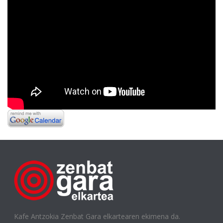
Kafe Antzokia Zenbat Gara elkartearen ekimena da.