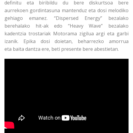
definitu eta biribildu du bere diskurtsoa bere
aurrekoen gordintasuna mantenduz eta dosi melodiko
gehiago emanez
. “Dispersed Energy” bezalako
berehalako hit-ak edo
“Heavy Wave” bezalako
kadentzia trostariak Motorama zigilua argi eta garbi
izanik. Epika dosi doietan, beharrezko amorrua
eta
baita dantza ere, beti presente bere abestietan.