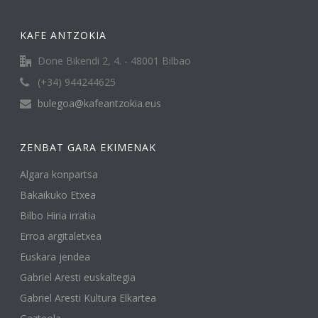
KAFE ANTZOKIA
Done Bikendi 2, 4. - 48001 Bilbao
(+34) 944244625
bulegoa@kafeantzokia.eus
ZENBAT GARA EKIMENAK
Algara konpartsa
Bakaikuko Etxea
Bilbo Hiria irratia
Erroa argitaletxea
Euskara jendea
Gabriel Aresti euskaltegia
Gabriel Aresti Kultura Elkartea