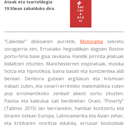
Ateak eta txarteldegia
Sar
19:30ean zabalduko dira.
rer
a
ero
si
“Calendar” diskoaren aurretik,
Motorama
sekretu
zoragarria zen, Errusiako hegoaldean dagoen Rostov
portu-hiria base gisa zeukana. Handik pirrinta jelatuak
bidaltzen zituzten, Manchesterren inspiratuak, musika
hotza eta hipnotikoa, baina basati eta kontzientea aldi
berean. Denbora gutxian argitasun eta lirismoan
irabazi zuten, eta oinarri erritmiko matematikoa zuten
pop erromantikoko zenbait abesti sortu zituzten
.
Pasioa eta kalkulua zati berdinetan
.
Orain, “Poverty”
(Talitres 2015) lan berriarekin, hainbat kontzertu eta
biraren ostean
Europa, Latinoamerika eta Asian zehar,
eta
kritikaren oniritzia edukita, errusiar boskoteak