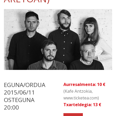
EGUNA/ORDUA
Aurresalmenta: 10 €
2015/06/11
(Kafe Antzokia,
www.ticketea.com)
OSTEGUNA
Txarteldegia: 13 €
20:00