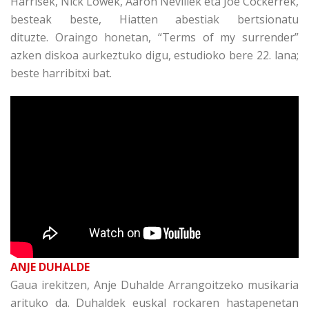
Harrisek, Nick Lowek, Aaron Nevillek eta Joe Cockerrek,
besteak beste, Hiatten abestiak bertsionatu
dituzte. Oraingo honetan, “Terms of my surrender”
azken diskoa aurkeztuko digu, estudioko bere 22. lana;
beste harribitxi bat.
ANJE DUHALDE
Gaua irekitzen, Anje Duhalde Arrangoitzeko musikaria
arituko da. Duhaldek euskal rockaren hastapenetan