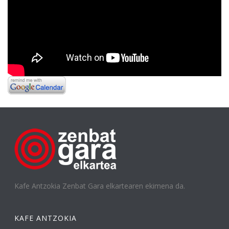
Kafe Antzokia Zenbat Gara elkartearen ekimena da.
KAFE ANTZOKIA