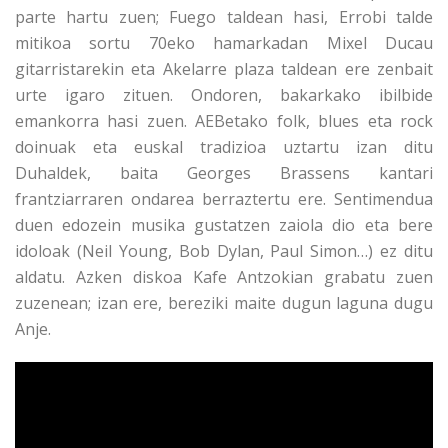
parte hartu zuen; Fuego taldean hasi, Errobi talde
mitikoa sortu 70eko hamarkadan Mixel Ducau
gitarristarekin eta Akelarre plaza taldean ere zenbait
urte igaro zituen. Ondoren, bakarkako ibilbide
emankorra hasi zuen. AEBetako folk, blues eta rock
doinuak eta euskal tradizioa uztartu izan ditu
Duhaldek, baita Georges Brassens kantari
frantziarraren ondarea berraztertu ere. Sentimendua
duen edozein musika gustatzen zaiola dio eta bere
idoloak (Neil Young, Bob Dylan, Paul Simon…) ez ditu
aldatu. Azken diskoa Kafe Antzokian grabatu zuen
zuzenean; izan ere, bereziki maite dugun laguna dugu
Anje.