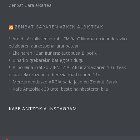
Zenbat Gara elkartea
ZENBAT GARAREN AZKEN ALBISTEAK
Amets Arzallusen eskutik “Miñan” liburuaren irlanderazko
edizioaren aurkezpena larunbatean
Ekainaren 13an Iruñera: autobusa Bilbotik!
Biharko grebarekin bat egiten dugu
Bilbo Hiria irratiko ZIENTZIALARI irratsaioaren 10 urteak
ospatzeko zuzeneko berezia martxoaren 11n
Merezimenduzko ARGIA saria jaso du Zenbat Garak
Kafe Antzokiak 30 urte, beste hainbesteren bila
KAFE ANTZOKIA INSTAGRAM