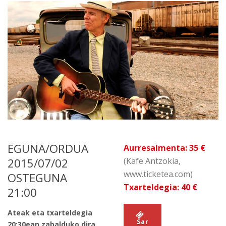
EGUNA/ORDUA
Aurresalmenta: 35 €
2015/07/02
(Kafe Antzokia,
www.ticketea.com)
OSTEGUNA
Txarteldegia: 40 €
21:00
Ateak eta txarteldegia
Sar
20:30ean zabalduko dira.