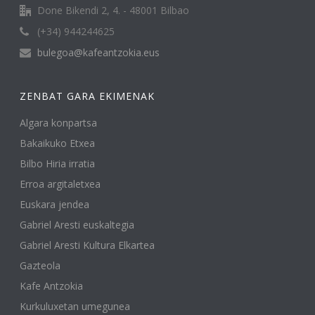
Done Bikendi 2, 4. - 48001 Bilbao
(+34) 944244625
bulegoa@kafeantzokia.eus
ZENBAT GARA EKIMENAK
Algara konpartsa
Bakaikuko Etxea
Bilbo Hiria irratia
Erroa argitaletxea
Euskara jendea
Gabriel Aresti euskaltegia
Gabriel Aresti Kultura Elkartea
Gazteola
Kafe Antzokia
Kurkuluxetan umegunea