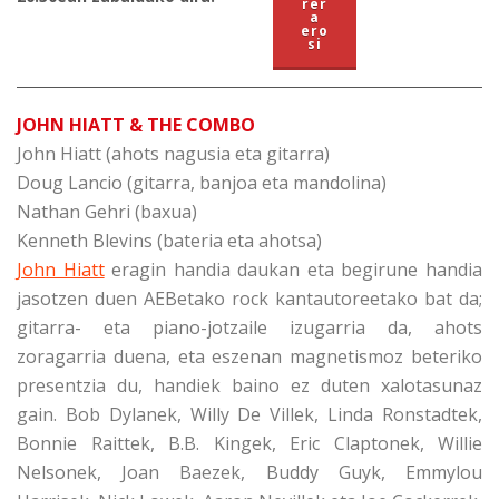
rer
a
ero
si
JOHN HIATT & THE COMBO
John Hiatt (ahots nagusia eta gitarra)
Doug Lancio (gitarra, banjoa eta mandolina)
Nathan Gehri (baxua)
Kenneth Blevins (bateria eta ahotsa)
John Hiatt
eragin handia daukan eta begirune handia
jasotzen duen AEBetako rock kantautoreetako bat da;
gitarra- eta piano-jotzaile izugarria da, ahots
zoragarria duena, eta eszenan magnetismoz beteriko
presentzia du, handiek baino ez duten xalotasunaz
gain. Bob Dylanek, Willy De Villek, Linda Ronstadtek,
Bonnie Raittek, B.B. Kingek, Eric Claptonek, Willie
Nelsonek, Joan Baezek, Buddy Guyk, Emmylou