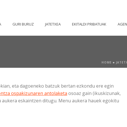
A
GURI BURUZ
JATETXEA
EKITALDI PRIBATUAK
AGE
HOME
»
JATET
zokian, eta dagoeneko batzuk bertan ezkondu ere egin
ntza ospakizunaren antolaketa
osoaz gain (ikuskizunak,
nu aukera eskaintzen ditugu. Menu aukera hauek egokitu