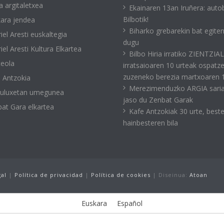
a argitaletxea
Ekainaren 13an Iruñera: auto
Bilbotik!
ara jendea
Biharko grebarekin bat egite
iel Aresti euskaltegia
dugu
iel Aresti Kultura Elkartea
Bilbo Hiria irratiko ZIENTZIA
eola
irratsaioaren 10 urteak ospatz
zuzeneko berezia martxoaren 
 Antzokia
Merezimenduzko ARGIA sari
kuluxetan umegunea
jaso du Zenbat Garak
at Gara elkartea
Kafe Antzokiak 30 urte, best
hainbesteren bila
gal
|
Política de privacidad
|
Política de cookies
| Diseinua:
Atoan
Euskara
Español