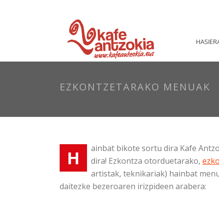
HASIER
EZKONTZETARAKO MENUAK
ainbat bikote sortu dira Kafe Ant
H
dira! Ezkontza otorduetarako,
ezko
artistak, teknikariak) hainbat me
daitezke bezeroaren irizpideen arabera: