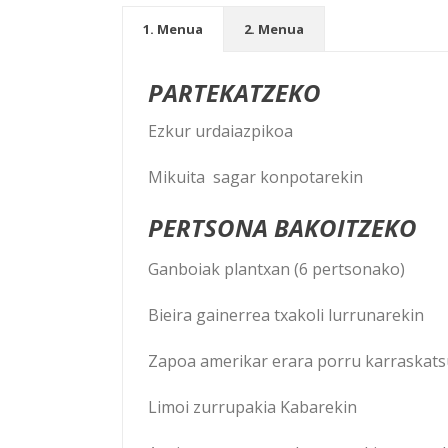
1. Menua
2. Menua
PARTEKATZEKO
Ezkur urdaiazpikoa
Mikuita sagar konpotarekin
PERTSONA BAKOITZEKO
Ganboiak plantxan (6 pertsonako)
Bieira gainerrea txakoli lurrunarekin
Zapoa amerikar erara porru karraskats
Limoi zurrupakia Kabarekin