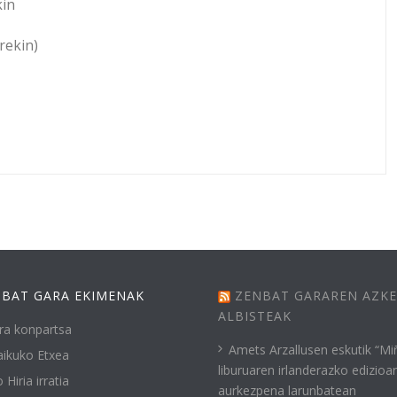
kin
rekin)
BAT GARA EKIMENAK
ZENBAT GARAREN AZK
ALBISTEAK
ra konpartsa
Amets Arzallusen eskutik “Mi
ikuko Etxea
liburuaren irlanderazko edizioa
 Hiria irratia
aurkezpena larunbatean