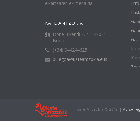
elkartearen ekimena da.
Erro
Eusk
Gabr
KAFE ANTZOKIA
Gabr
Done Bikendi 2, 4. - 48001
Gazt
Bilbao
Kafe
(+34) 944244625
Kur
bulegoa@kafeantzokia.eus
Zenb
Kafe Antzokia © 2018 |
Aviso le