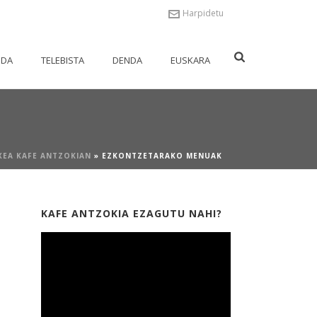
Harpidetu
NDA
TELEBISTA
DENDA
EUSKARA
XEA KAFE ANTZOKIAN
»
EZKONTZETARAKO MENUAK
KAFE ANTZOKIA EZAGUTU NAHI?