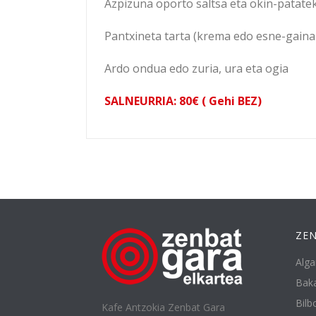
Azpizuna oporto saltsa eta okin-patate
Pantxineta tarta (krema edo esne-gaina
Ardo ondua edo zuria, ura eta ogia
SALNEURRIA
: 80€
(
Gehi BEZ
)
ZEN
Alga
Baka
Bilbo
Kafe Antzokia Zenbat Gara