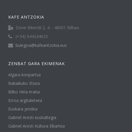
KAFE ANTZOKIA
Done Bikendi 2, 4. - 48001 Bilbao
(+34) 944244625
bulegoa@kafeantzokia.eus
ZENBAT GARA EKIMENAK
Algara konpartsa
Bakaikuko Etxea
Bilbo Hiria irratia
Erroa argitaletxea
Euskara jendea
Gabriel Aresti euskaltegia
Gabriel Aresti Kultura Elkartea