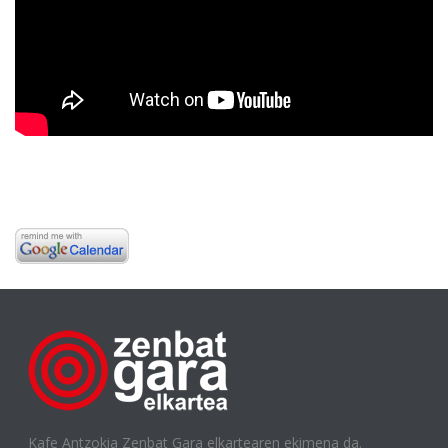
Kafe Antzokia Zenbat Gara elkartearen ekimena da.