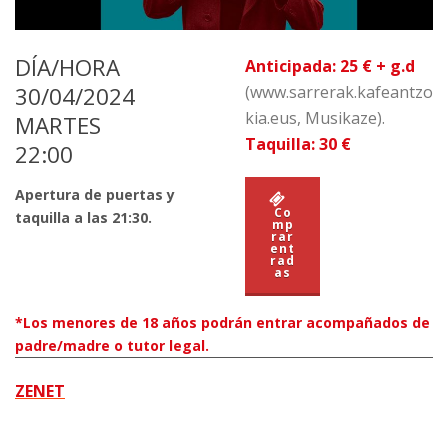
DÍA/HORA
Anticipada: 25 € + g.d
30/04/2024
(www.sarrerak.kafeantzo
kia.eus, Musikaze).
MARTES
Taquilla:
30 €
22:00
Apertura de puertas y
Co
taquilla a las 21:30.
mp
rar
ent
rad
as
*Los menores de 18 años podrán entrar acompañados de
padre/madre o tutor legal.
ZENET