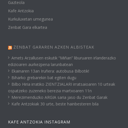
Gazteola
Kafe Antzokia
Kurkuluxetan umegunea
Zenbat Gara elkartea
ZENBAT GARAREN AZKEN ALBISTEAK
Amets Arzallusen eskutik “Miñan” liburuaren irlanderazko
edizioaren aurkezpena larunbatean
Ekainaren 13an Iruñera: autobusa Bilbotik!
Biharko grebarekin bat egiten dugu
Bilbo Hiria irratiko ZIENTZIALARI irratsaioaren 10 urteak
ospatzeko zuzeneko berezia martxoaren 11n
Merezimenduzko ARGIA saria jaso du Zenbat Garak
Kafe Antzokiak 30 urte, beste hainbesteren bila
KAFE ANTZOKIA INSTAGRAM