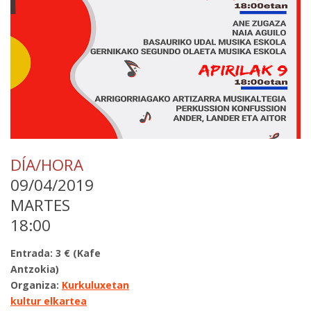
DÍA/HORA
09/04/2019
MARTES
18:00
Entrada: 3 € (Kafe
Antzokia)
Organiza:
Kurkuluxetan
kultur elkartea