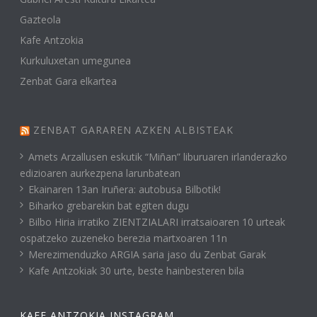
Gazteola
Kafe Antzokia
Kurkuluxetan umegunea
Zenbat Gara elkartea
ZENBAT GARAREN AZKEN ALBISTEAK
Amets Arzallusen eskutik “Miñan” liburuaren irlanderazko
edizioaren aurkezpena larunbatean
Ekainaren 13an Iruñera: autobusa Bilbotik!
Biharko grebarekin bat egiten dugu
Bilbo Hiria irratiko ZIENTZIALARI irratsaioaren 10 urteak
ospatzeko zuzeneko berezia martxoaren 11n
Merezimenduzko ARGIA saria jaso du Zenbat Garak
Kafe Antzokiak 30 urte, beste hainbesteren bila
KAFE ANTZOKIA INSTAGRAM