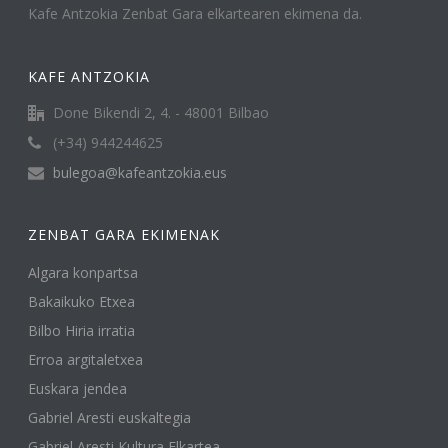
Kafe Antzokia Zenbat Gara elkartearen ekimena da.
KAFE ANTZOKIA
Done Bikendi 2, 4. - 48001 Bilbao
(+34) 944244625
bulegoa@kafeantzokia.eus
ZENBAT GARA EKIMENAK
Algara konpartsa
Bakaikuko Etxea
Bilbo Hiria irratia
Erroa argitaletxea
Euskara jendea
Gabriel Aresti euskaltegia
Gabriel Aresti Kultura Elkartea