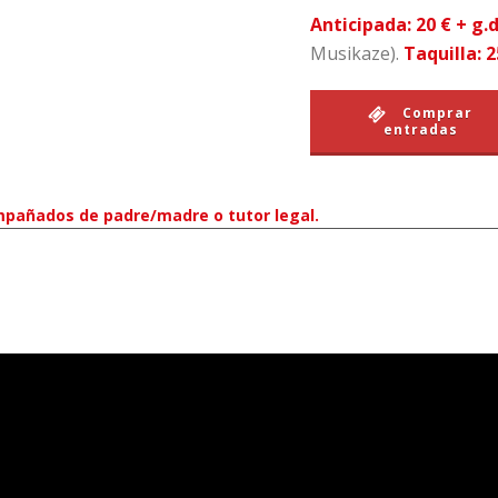
Anticipada: 20 € + g.
Musikaze
).
Taquilla: 2
Comprar
entradas
pañados de padre/madre o tutor legal.