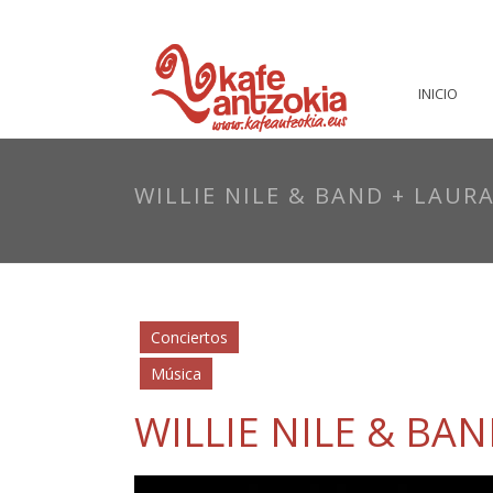
INICIO
WILLIE NILE & BAND + LAUR
Conciertos
Música
WILLIE NILE & BA