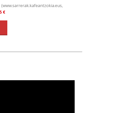
d
(www.sarrerak.kafeantzokia.eus,
5 €