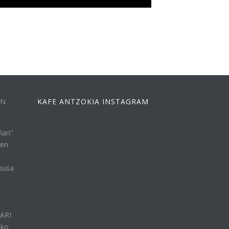
EN
KAFE ANTZOKIA INSTAGRAM
ñan”
ren
busa
n
LARI
eko