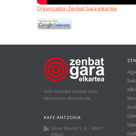
Organizador:
Zenbat Gara elkartea
ZEN
Alga
Baka
Bilbo
Kafe Antzokia Zenbat Gara
elkartearen ekimena da.
Erro
Eusk
Gabr
KAFE ANTZOKIA
Gabr
Done Bikendi 2, 4. - 48001
Gazt
Bilbao