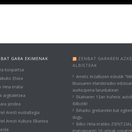
BAT GARA EKIMENAK
ZENBAT GARAREN AZK
ALBISTEAK
ra konpartsa
Amets Arzallusen eskutik “Mi
ikuko Etxea
liburuaren irlanderazko edizioa
 Hiria irratia
aurkezpena larunbatean
a argitaletxea
Ekainaren 13an Iruñera: auto
Bilbotik!
ara jendea
Biharko grebarekin bat egite
iel Aresti euskaltegia
dugu
iel Aresti Kultura Elkartea
Bilbo Hiria irratiko ZIENTZIA
eola
irratsaioaren 10 urteak ospatz