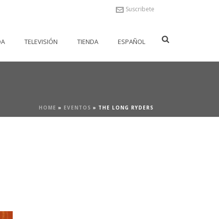
Suscribete
DA
TELEVISIÓN
TIENDA
ESPAÑOL
HOME
»
EVENTOS
»
THE LONG RYDERS