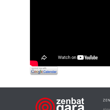
ZEN
Alga