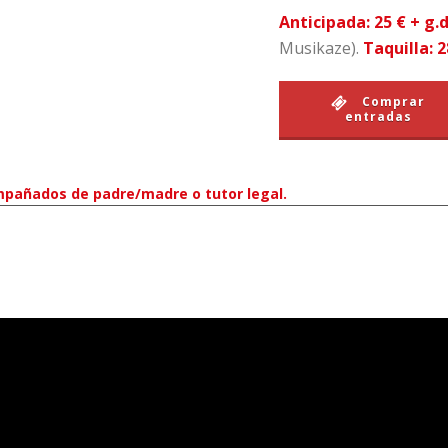
Anticipada: 25 € + g.
Musikaze).
Taquilla: 
Comprar
entradas
pañados de padre/madre o tutor legal.