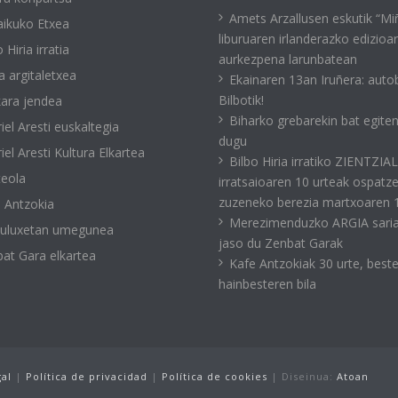
Amets Arzallusen eskutik “Mi
ikuko Etxea
liburuaren irlanderazko edizioa
 Hiria irratia
aurkezpena larunbatean
a argitaletxea
Ekainaren 13an Iruñera: auto
Bilbotik!
ara jendea
Biharko grebarekin bat egite
iel Aresti euskaltegia
dugu
iel Aresti Kultura Elkartea
Bilbo Hiria irratiko ZIENTZIA
eola
irratsaioaren 10 urteak ospatz
zuzeneko berezia martxoaren 
 Antzokia
Merezimenduzko ARGIA sari
kuluxetan umegunea
jaso du Zenbat Garak
at Gara elkartea
Kafe Antzokiak 30 urte, best
hainbesteren bila
gal
|
Política de privacidad
|
Política de cookies
| Diseinua:
Atoan