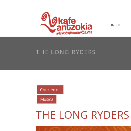
INICIO
THE LONG RYDERS
Conciertos
Música
THE LONG RYDERS