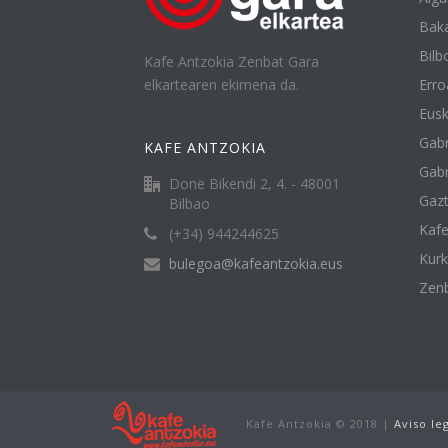
Baka
Bilbo
Kafe Antzokia Zenbat Gara
elkartearen ekimena da.
Erro
Eusk
Gabr
KAFE ANTZOKIA
Gabr
Done Bikendi 2, 4. - 48001
Gazt
Bilbao
Kafe
(+34) 944244625
Kur
bulegoa@kafeantzokia.eus
Zenb
Kafe Antzokia © 2018 |
Aviso le