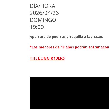
DÍA/HORA
2026/04/26
DOMINGO
19:00
Apertura de puertas y taquilla a las 18:30.
*Los menores de 18 años podrán entrar acom
THE LONG RYDERS