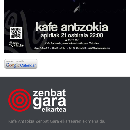
Kafe Antzokia Zenbat Gara elkartearen ekimena da.