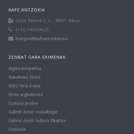
KAFE ANTZOKIA
Done Bikendi 2, 4. - 48001 Bilbao
(+34) 944244625
bulegoa@kafeantzokia.eus
ZENBAT GARA EKIMENAK
Algara konpartsa
Bakaikuko Etxea
Bilbo Hiria irratia
Erroa argitaletxea
Euskara jendea
Gabriel Aresti euskaltegia
Gabriel Aresti Kultura Elkartea
Gazteola