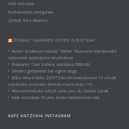
Kafe Antzokia
Kurkuluxetan umegunea
Zenbat Gara elkartea
ZENBAT GARAREN AZKEN ALBISTEAK
Amets Arzallusen eskutik “Miñan” liburuaren irlanderazko
edizioaren aurkezpena larunbatean
Ekainaren 13an Iruñera: autobusa Bilbotik!
Biharko grebarekin bat egiten dugu
Bilbo Hiria irratiko ZIENTZIALARI irratsaioaren 10 urteak
ospatzeko zuzeneko berezia martxoaren 11n
Merezimenduzko ARGIA saria jaso du Zenbat Garak
Kafe Antzokiak 30 urte, beste hainbesteren bila
KAFE ANTZOKIA INSTAGRAM