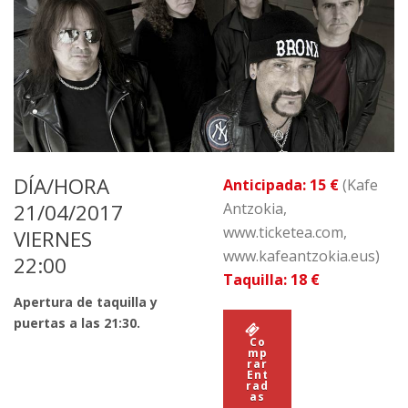
DÍA/HORA
Anticipada: 15 €
(Kafe
21/04/2017
Antzokia,
www.ticketea.com,
VIERNES
www.kafeantzokia.eus)
22:00
Taquilla: 18 €
Apertura de taquilla y
puertas a las 21:30.
Co
mp
rar
Ent
rad
as