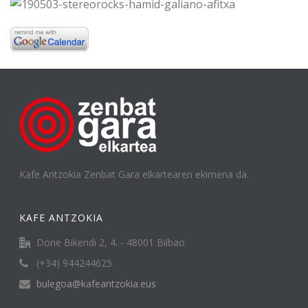
Kafe Antzokia Zenbat Gara elkartearen ekimena da.
KAFE ANTZOKIA
Done Bikendi 2, 4. - 48001 Bilbao
(+34) 944244625
bulegoa@kafeantzokia.eus