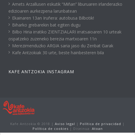
Amets Arzallusen eskutik “Miñan” liburuaren irlanderazko
edizioaren aurkezpena larunbatean
Ekainaren 13an Iruñera: autobusa Bilbotik!
Biharko grebarekin bat egiten dugu
Bilbo Hiria irratiko ZIENTZIALARI irratsaioaren 10 urteak
ospatzeko zuzeneko berezia martxoaren 11n
Merezimenduzko ARGIA saria jaso du Zenbat Garak
Kafe Antzokiak 30 urte, beste hainbesteren bila
KAFE ANTZOKIA INSTAGRAM
Kafe Antzokia © 2018 |
Aviso legal
|
Política de privacidad
|
Política de cookies
| Diseinua:
Atoan