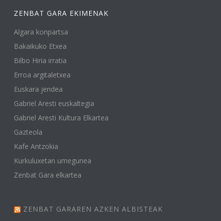
ZENBAT GARA EKIMENAK
Algara konpartsa
Bakaikuko Etxea
Bilbo Hiria irratia
Erroa argitaletxea
Euskara jendea
Gabriel Aresti euskaltegia
Gabriel Aresti Kultura Elkartea
Gazteola
Kafe Antzokia
Kurkuluxetan umegunea
Zenbat Gara elkartea
ZENBAT GARAREN AZKEN ALBISTEAK