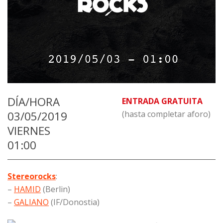
DÍA/HORA
ENTRADA GRATUITA
03/05/2019
(hasta completar aforo)
VIERNES
01:00
Stereorocks
:
–
HAMID
(Berlin)
–
GALIANO
(IF/Donostia)