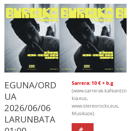
EGUNA/ORD
Sarrera: 10 €
+ b.g
(www.sarrerak.kafeantzo
UA
kia.eus,
2026/06/06
www.stereorocks.eus,
Musikaze).
LARUNBATA
01:00