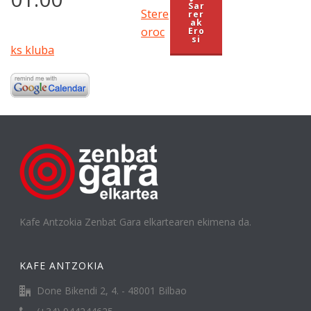
Sar
Stere
rer
ak
oroc
Ero
si
ks kluba
Kafe Antzokia Zenbat Gara elkartearen ekimena da.
KAFE ANTZOKIA
Done Bikendi 2, 4. - 48001 Bilbao