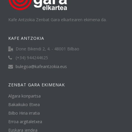
Kafe Antzokia Zenbat Gara elkartearen ekimena da.
KAFE ANTZOKIA
Done Bikendi 2, 4. - 48001 Bilbao
(+34) 944244625
bulegoa@kafeantzokia.eus
ZENBAT GARA EKIMENAK
Algara konpartsa
Bakaikuko Etxea
Bilbo Hiria irratia
Erroa argitaletxea
Euskara jendea