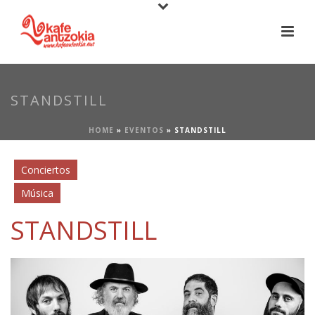
STANDSTILL
HOME
»
EVENTOS
»
STANDSTILL
Conciertos
Música
STANDSTILL