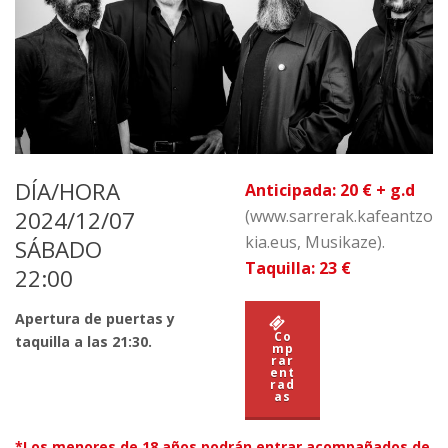
DÍA/HORA
Anticipada: 20 € + g.d
2024/12/07
(www.sarrerak.kafeantzo
kia.eus, Musikaze).
SÁBADO
Taquilla: 23 €
22:00
Apertura de puertas y
Co
taquilla a las 21:30.
mp
rar
ent
rad
as
*Los menores de 18 años podrán entrar acompañados de