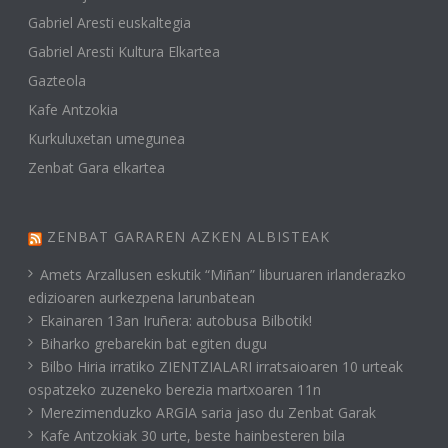
Gabriel Aresti euskaltegia
Gabriel Aresti Kultura Elkartea
Gazteola
Kafe Antzokia
Kurkuluxetan umegunea
Zenbat Gara elkartea
ZENBAT GARAREN AZKEN ALBISTEAK
Amets Arzallusen eskutik “Miñan” liburuaren irlanderazko
edizioaren aurkezpena larunbatean
Ekainaren 13an Iruñera: autobusa Bilbotik!
Biharko grebarekin bat egiten dugu
Bilbo Hiria irratiko ZIENTZIALARI irratsaioaren 10 urteak
ospatzeko zuzeneko berezia martxoaren 11n
Merezimenduzko ARGIA saria jaso du Zenbat Garak
Kafe Antzokiak 30 urte, beste hainbesteren bila