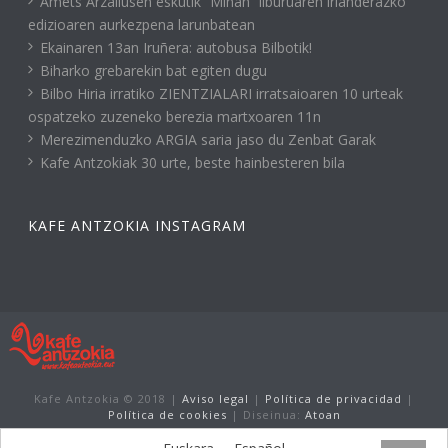
Amets Arzallusen eskutik “Miñan” liburuaren irlanderazko
edizioaren aurkezpena larunbatean
Ekainaren 13an Iruñera: autobusa Bilbotik!
Biharko grebarekin bat egiten dugu
Bilbo Hiria irratiko ZIENTZIALARI irratsaioaren 10 urteak
ospatzeko zuzeneko berezia martxoaren 11n
Merezimenduzko ARGIA saria jaso du Zenbat Garak
Kafe Antzokiak 30 urte, beste hainbesteren bila
KAFE ANTZOKIA INSTAGRAM
Kafe Antzokia © 2018 |
Aviso legal
|
Política de privacidad
|
Política de cookies
| Diseinua:
Atoan