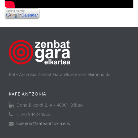
Kafe Antzokia Zenbat Gara elkartearen ekimena da.
KAFE ANTZOKIA
Done Bikendi 2, 4. - 48001 Bilbao
(+34) 944244625
bulegoa@kafeantzokia.eus