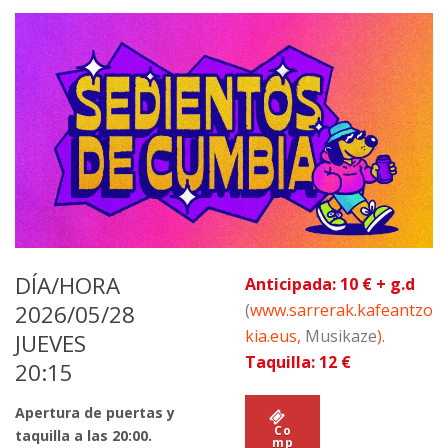
DÍA/HORA
Anticipada: 10 € + g.d
2026/05/28
(
www.sarrerak.kafeantzo
kia.eus,
Musikaze
)
.
JUEVES
Taquilla: 12 €
20:15
Apertura de puertas y
Co
taquilla a las 20:00.
mp