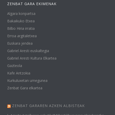
ZENBAT GARA EKIMENAK
Algara konpartsa
Bakaikuko Etxea
Bilbo Hiria irratia
Erroa argitaletxea
Euskara jendea
Gabriel Aresti euskaltegia
Gabriel Aresti Kultura Elkartea
Gazteola
Kafe Antzokia
Kurkuluxetan umegunea
Zenbat Gara elkartea
ZENBAT GARAREN AZKEN ALBISTEAK