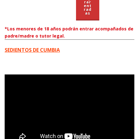
rar
ent
rad
as
*Los menores de 18 años podrán entrar acompañados de
padre/madre o tutor legal.
SEDIENTOS DE CUMBIA