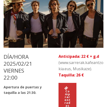
DÍA/HORA
Anticipada: 22 € + g.d
2025/02/21
(www.sarrerak.kafeantzo
kia.eus, Musikaze).
VIERNES
Taquilla: 26 €
22:00
Apertura de puertas y
Co
taquilla a las 21:30.
mp
rar
ent
rad
as