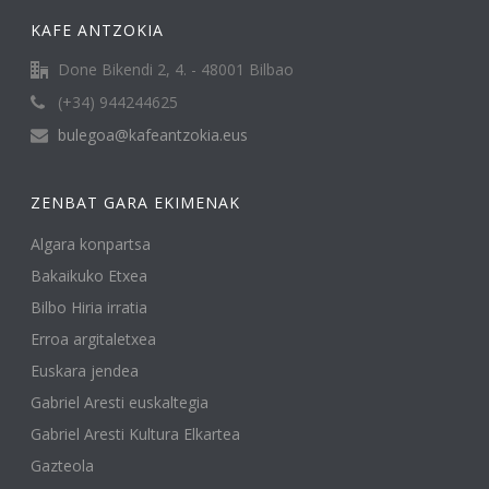
KAFE ANTZOKIA
Done Bikendi 2, 4. - 48001 Bilbao
(+34) 944244625
bulegoa@kafeantzokia.eus
ZENBAT GARA EKIMENAK
Algara konpartsa
Bakaikuko Etxea
Bilbo Hiria irratia
Erroa argitaletxea
Euskara jendea
Gabriel Aresti euskaltegia
Gabriel Aresti Kultura Elkartea
Gazteola