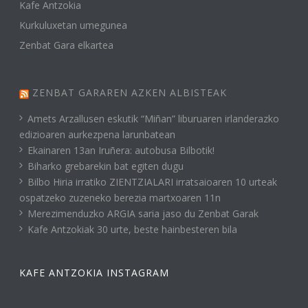
Kafe Antzokia
Kurkuluxetan umegunea
Zenbat Gara elkartea
ZENBAT GARAREN AZKEN ALBISTEAK
Amets Arzallusen eskutik “Miñan” liburuaren irlanderazko
edizioaren aurkezpena larunbatean
Ekainaren 13an Iruñera: autobusa Bilbotik!
Biharko grebarekin bat egiten dugu
Bilbo Hiria irratiko ZIENTZIALARI irratsaioaren 10 urteak
ospatzeko zuzeneko berezia martxoaren 11n
Merezimenduzko ARGIA saria jaso du Zenbat Garak
Kafe Antzokiak 30 urte, beste hainbesteren bila
KAFE ANTZOKIA INSTAGRAM