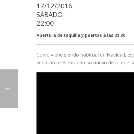
17/12/2016
SÁBADO
22:00
Apertura de taquilla y puertas a las 21:30.
Como viene siendo habitual en Navidad, es
vendrán presentando su nuevo disco que se