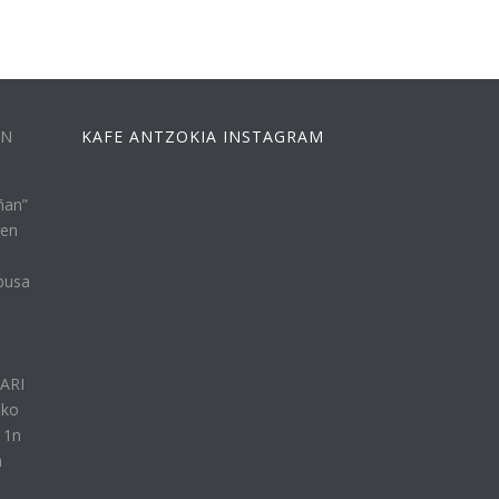
EN
KAFE ANTZOKIA INSTAGRAM
ñan”
ren
busa
n
LARI
eko
11n
a