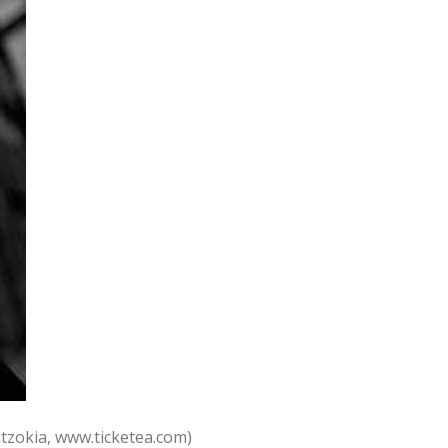
tzokia, www.ticketea.com)