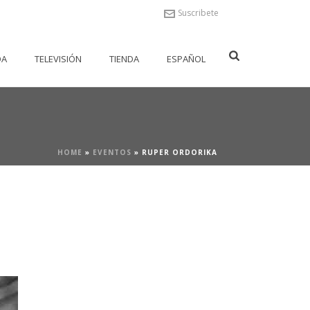
Suscribete
DA
TELEVISIÓN
TIENDA
ESPAÑOL
HOME
»
EVENTOS
»
RUPER ORDORIKA