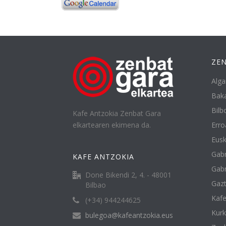
ZEN
Alga
Baka
Bilbo
Kafe Antzokia Zenbat Gara
elkartearen ekimena da.
Erro
Eusk
Gabr
KAFE ANTZOKIA
Gabr
Done Bikendi 2, 4. - 48001
Gazt
Bilbao
Kafe
(+34) 944244625
Kur
bulegoa@kafeantzokia.eus