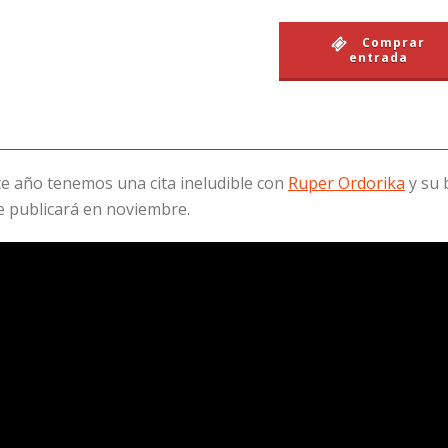
Comprar
entrada
te año tenemos una cita ineludible con
Ruper Ordorika
y su 
 publicará en noviembre.