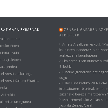
BAT GARA EKIMENAK
ZENBAT GARAREN AZK
ALBISTEAK
ra konpartsa
Amets Arzallusen eskutik “Mi
ikuko Etxea
liburuaren irlanderazko edizioa
 Hiria irratia
aurkezpena larunbatean
a argitaletxea
Ekainaren 13an Iruñera: auto
Bilbotik!
ara jendea
Biharko grebarekin bat egite
iel Aresti euskaltegia
dugu
iel Aresti Kultura Elkartea
Bilbo Hiria irratiko ZIENTZIA
eola
irratsaioaren 10 urteak ospatz
zuzeneko berezia martxoaren 
 Antzokia
Merezimenduzko ARGIA sari
kuluxetan umegunea
jaso du Zenbat Garak