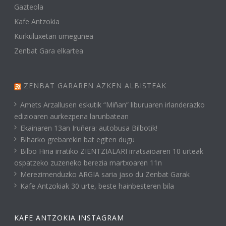
Gazteola
Kafe Antzokia
Kurkuluxetan umegunea
Zenbat Gara elkartea
ZENBAT GARAREN AZKEN ALBISTEAK
Amets Arzallusen eskutik “Miñan” liburuaren irlanderazko
edizioaren aurkezpena larunbatean
Ekainaren 13an Iruñera: autobusa Bilbotik!
Biharko grebarekin bat egiten dugu
Bilbo Hiria irratiko ZIENTZIALARI irratsaioaren 10 urteak
ospatzeko zuzeneko berezia martxoaren 11n
Merezimenduzko ARGIA saria jaso du Zenbat Garak
Kafe Antzokiak 30 urte, beste hainbesteren bila
KAFE ANTZOKIA INSTAGRAM