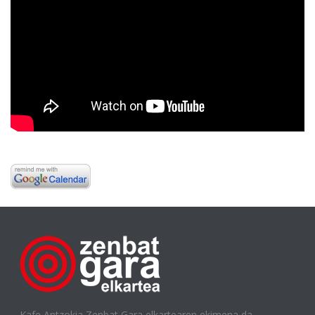
Kafe Antzokia Zenbat Gara elkartearen ekimena da.