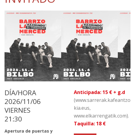
DÍA/HORA
Anticipada: 15 € + g.d
2026/11/06
(www.sarrerak.kafeantzo
kia.eus,
VIERNES
www.elkarrengatik.com).
21:30
Taquilla: 18 €
Apertura de puertas y