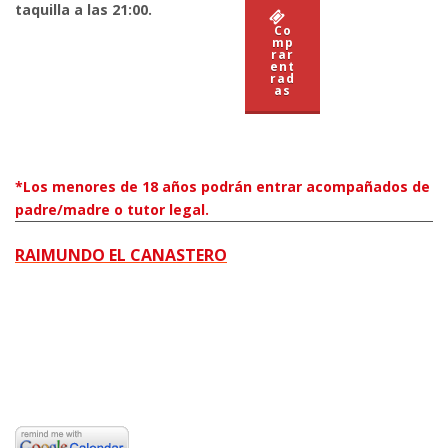
taquilla a las 21:00.
Co
mp
rar
ent
rad
as
*Los menores de 18 años podrán entrar acompañados de
padre/madre o tutor legal.
RAIMUNDO EL CANASTERO