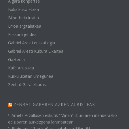
Algara konpartsa
Bakaikuko Etxea
Bilbo Hiria irratia
Erroa argitaletxea
Euskara jendea
Gabriel Aresti euskaltegia
Gabriel Aresti Kultura Elkartea
Gazteola
Kafe Antzokia
Kurkuluxetan umegunea
Zenbat Gara elkartea
ZENBAT GARAREN AZKEN ALBISTEAK
Amets Arzallusen eskutik “Miñan” liburuaren irlanderazko
edizioaren aurkezpena larunbatean
Ekainaren 13an Iruñera: autobusa Bilbotik!