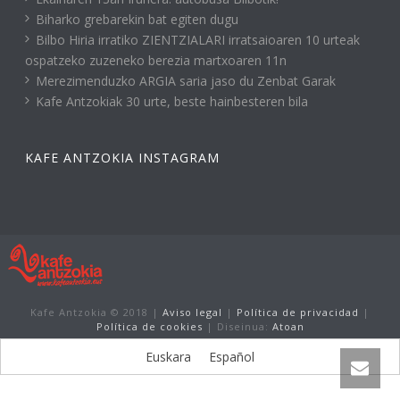
Biharko grebarekin bat egiten dugu
Bilbo Hiria irratiko ZIENTZIALARI irratsaioaren 10 urteak
ospatzeko zuzeneko berezia martxoaren 11n
Merezimenduzko ARGIA saria jaso du Zenbat Garak
Kafe Antzokiak 30 urte, beste hainbesteren bila
KAFE ANTZOKIA INSTAGRAM
Kafe Antzokia © 2018 |
Aviso legal
|
Política de privacidad
|
Política de cookies
| Diseinua:
Atoan
Euskara
Español