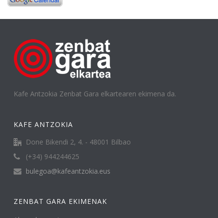
Kafe Antzokia Zenbat Gara elkartearen ekimena da.
KAFE ANTZOKIA
Done Bikendi 2, 4. - 48001 Bilbao
(+34) 944244625
bulegoa@kafeantzokia.eus
ZENBAT GARA EKIMENAK