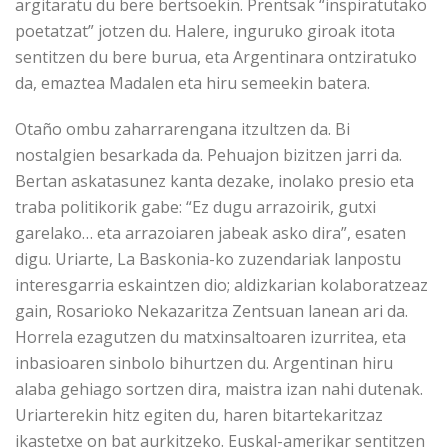
argitaratu du bere bertsoekin. Prentsak “inspiratutako
poetatzat” jotzen du. Halere, inguruko giroak itota
sentitzen du bere burua, eta Argentinara ontziratuko
da, emaztea Madalen eta hiru semeekin batera.
Otaño ombu zaharrarengana itzultzen da. Bi
nostalgien besarkada da. Pehuajon bizitzen jarri da.
Bertan askatasunez kanta dezake, inolako presio eta
traba politikorik gabe: “Ez dugu arrazoirik, gutxi
garelako… eta arrazoiaren jabeak asko dira”, esaten
digu. Uriarte, La Baskonia-ko zuzendariak lanpostu
interesgarria eskaintzen dio; aldizkarian kolaboratzeaz
gain, Rosarioko Nekazaritza Zentsuan lanean ari da.
Horrela ezagutzen du matxinsaltoaren izurritea, eta
inbasioaren sinbolo bihurtzen du. Argentinan hiru
alaba gehiago sortzen dira, maistra izan nahi dutenak.
Uriarterekin hitz egiten du, haren bitartekaritzaz
ikastetxe on bat aurkitzeko. Euskal-amerikar sentitzen