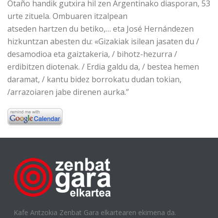
Otaño handik gutxira hil zen Argentinako diasporan, 53
urte zituela. Ombuaren itzalpean
atseden hartzen du betiko,… eta José Hernándezen
hizkuntzan abesten du: «Gizakiak isilean jasaten du /
desamodioa eta gaiztakeria, / bihotz-hezurra /
erdibitzen diotenak. / Erdia galdu da, / bestea hemen
daramat, / kantu bidez borrokatu dudan tokian,
/arrazoiaren jabe direnen aurka.”
Kafe Antzokia Zenbat Gara elkartearen ekimena da.