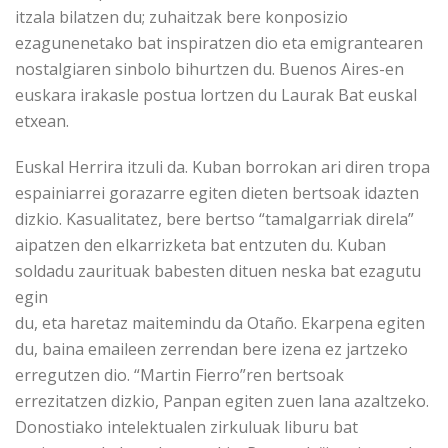
itzala bilatzen du; zuhaitzak bere konposizio
ezagunenetako bat inspiratzen dio eta emigrantearen
nostalgiaren sinbolo bihurtzen du. Buenos Aires-en
euskara irakasle postua lortzen du Laurak Bat euskal
etxean.
Euskal Herrira itzuli da. Kuban borrokan ari diren tropa
espainiarrei gorazarre egiten dieten bertsoak idazten
dizkio. Kasualitatez, bere bertso “tamalgarriak direla”
aipatzen den elkarrizketa bat entzuten du. Kuban
soldadu zaurituak babesten dituen neska bat ezagutu
egin
du, eta haretaz maitemindu da Otaño. Ekarpena egiten
du, baina emaileen zerrendan bere izena ez jartzeko
erregutzen dio. “Martin Fierro”ren bertsoak
errezitatzen dizkio, Panpan egiten zuen lana azaltzeko.
Donostiako intelektualen zirkuluak liburu bat