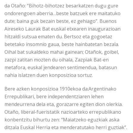
da Otaño: “Bihotz-bihotzez besarkatzen dugu gure
ondorengoen aberria…beste batzuek ere maitatuko
dute; baina guk bezain beste, ez gehiago”. Buenos
Aireseko Laurak Bat euskal etxearen inaugurazioan
hitzaldi sutsua ematen du. Bertsoz eta gogoetaz
betetako insomnio gaua, beste hainbatetan bezala.
Oihal bat sukaldeko mahai gainean; Otañok, goibel,
zazpi zatitan mozten du oihala, Zazpiak Bat-en
metafora, euskal jendearen sentimendua, batasun
nahia islatzen duen konposizioa sortuz.
Bere azken konposizioa 1910ekoa da:Argentinako
Errepublikari, bere independentziaren lehen
mendeurrena dela eta, gorazarre egiten dion olerkia.
Otaño, liberal-fueristatik nazioarteko errepublikano
konbentzitu bihurtu zen: “Maiatzeko eguzkiak aska
ditzala Euskal Herria eta menderatutako herri guztiak”.