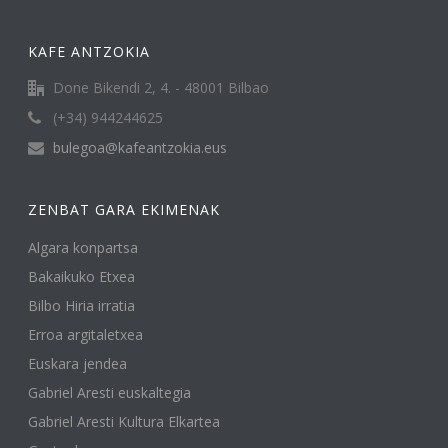
KAFE ANTZOKIA
Done Bikendi 2, 4. - 48001 Bilbao
(+34) 944244625
bulegoa@kafeantzokia.eus
ZENBAT GARA EKIMENAK
Algara konpartsa
Bakaikuko Etxea
Bilbo Hiria irratia
Erroa argitaletxea
Euskara jendea
Gabriel Aresti euskaltegia
Gabriel Aresti Kultura Elkartea