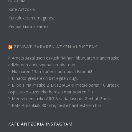
Gazteola
Kafe Antzokia
Kurkuluxetan umegunea
Zenbat Gara elkartea
ZENBAT GARAREN AZKEN ALBISTEAK
Amets Arzallusen eskutik “Miñan” liburuaren irlanderazko
edizioaren aurkezpena larunbatean
Ekainaren 13an Iruñera: autobusa Bilbotik!
Biharko grebarekin bat egiten dugu
Bilbo Hiria irratiko ZIENTZIALARI irratsaioaren 10 urteak
ospatzeko zuzeneko berezia martxoaren 11n
Merezimenduzko ARGIA saria jaso du Zenbat Garak
Kafe Antzokiak 30 urte, beste hainbesteren bila
KAFE ANTZOKIA INSTAGRAM