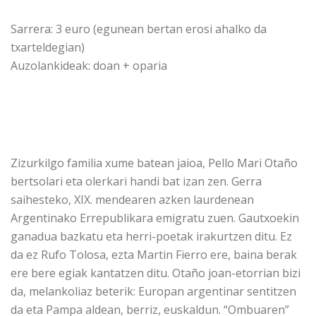
Sarrera: 3 euro (egunean bertan erosi ahalko da
txarteldegian)
Auzolankideak: doan + oparia
Zizurkilgo familia xume batean jaioa, Pello Mari Otaño
bertsolari eta olerkari handi bat izan zen. Gerra
saihesteko, XIX. mendearen azken laurdenean
Argentinako Errepublikara emigratu zuen. Gautxoekin
ganadua bazkatu eta herri-poetak irakurtzen ditu. Ez
da ez Rufo Tolosa, ezta Martin Fierro ere, baina berak
ere bere egiak kantatzen ditu. Otaño joan-etorrian bizi
da, melankoliaz beterik: Europan argentinar sentitzen
da eta Pampa aldean, berriz, euskaldun. “Ombuaren”