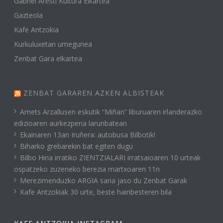
Gabriel Aresti Kultura Elkartea
Gazteola
Kafe Antzokia
Kurkuluxetan umegunea
Zenbat Gara elkartea
ZENBAT GARAREN AZKEN ALBISTEAK
Amets Arzallusen eskutik “Miñan” liburuaren irlanderazko
edizioaren aurkezpena larunbatean
Ekainaren 13an Iruñera: autobusa Bilbotik!
Biharko grebarekin bat egiten dugu
Bilbo Hiria irratiko ZIENTZIALARI irratsaioaren 10 urteak
ospatzeko zuzeneko berezia martxoaren 11n
Merezimenduzko ARGIA saria jaso du Zenbat Garak
Kafe Antzokiak 30 urte, beste hainbesteren bila