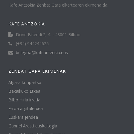
Kafe Antzokia Zenbat Gara elkartearen ekimena da.
KAFE ANTZOKIA
Done Bikendi 2, 4. - 48001 Bilbao
(+34) 944244625
bulegoa@kafeantzokia.eus
ZENBAT GARA EKIMENAK
Algara konpartsa
Bakaikuko Etxea
Bilbo Hiria irratia
Erroa argitaletxea
Euskara jendea
Gabriel Aresti euskaltegia