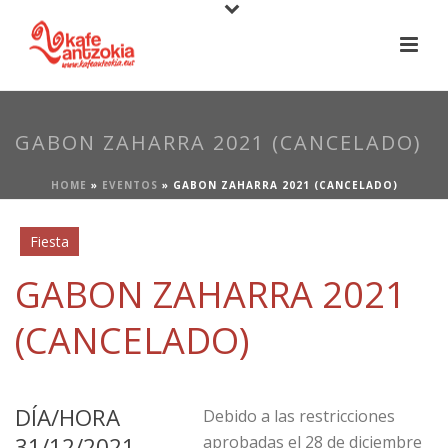
GABON ZAHARRA 2021 (CANCELADO)
HOME
»
EVENTOS
»
GABON ZAHARRA 2021 (CANCELADO)
Fiesta
GABON ZAHARRA 2021
(CANCELADO)
DÍA/HORA
Debido a las restricciones
31/12/2021
aprobadas el 28 de diciembre