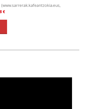
d
(www.sarrerak.kafeantzokia.eus,
8 €