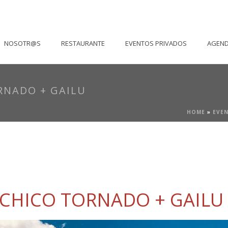
NOSOTR@S
RESTAURANTE
EVENTOS PRIVADOS
AGEN
RNADO + GAILU
HOME
»
EVE
 CHICO TORNADO + GAILU