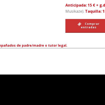
Anticipada: 15 € + g.
Musikaze).
Taquilla: 1
Comprar
entradas
pañados de padre/madre o tutor legal.