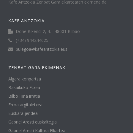
Kafe Antzokia Zenbat Gara elkartearen ekimena da.
KAFE ANTZOKIA
Done Bikendi 2, 4. - 48001 Bilbao
(+34) 944244625
bulegoa@kafeantzokia.eus
ZENBAT GARA EKIMENAK
Algara konpartsa
Bakaikuko Etxea
Bilbo Hiria irratia
Erroa argitaletxea
Euskara jendea
Gabriel Aresti euskaltegia
Gabriel Aresti Kultura Elkartea