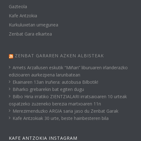
Gazteola
Kafe Antzokia
Kurkuluxetan umegunea
Zenbat Gara elkartea
ZENBAT GARAREN AZKEN ALBISTEAK
Amets Arzallusen eskutik “Miñan” liburuaren irlanderazko
edizioaren aurkezpena larunbatean
Ekainaren 13an Iruñera: autobusa Bilbotik!
Biharko grebarekin bat egiten dugu
Bilbo Hiria irratiko ZIENTZIALARI irratsaioaren 10 urteak
ospatzeko zuzeneko berezia martxoaren 11n
Merezimenduzko ARGIA saria jaso du Zenbat Garak
Kafe Antzokiak 30 urte, beste hainbesteren bila
KAFE ANTZOKIA INSTAGRAM