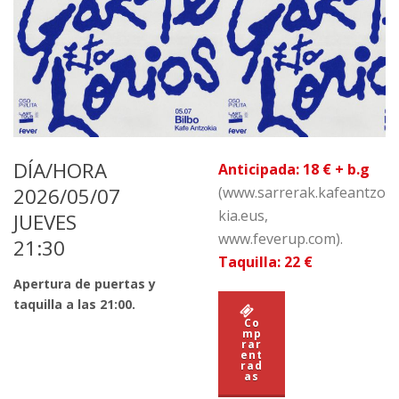
DÍA/HORA
Anticipada: 18 € + b.g
2026/05/07
(www.sarrerak.kafeantzo
kia.eus,
JUEVES
www.feverup.com).
21:30
Taquilla: 22 €
Apertura de puertas y
taquilla a las 21:00.
Co
mp
rar
ent
rad
as