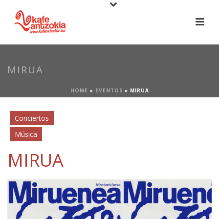
MIRUA
HOME
»
EVENTOS
»
MIRUA
Conciertos
Música
MIRUA